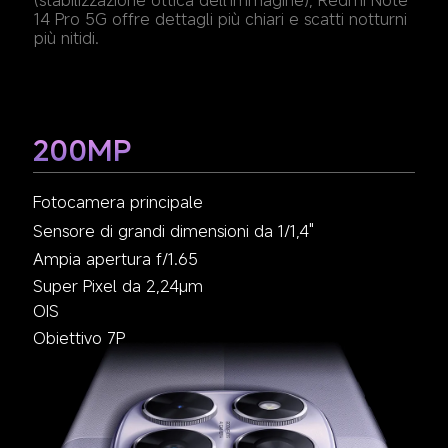
(stabilizzazione ottica dell'immagine), Redmi Note 
14 Pro 5G offre dettagli più chiari e scatti notturni 
più nitidi.
8MP
2MP
200MP
Fotocamera macro
Fotocamera ultra-grandangolare
Fotocamera principale
Sensore di grandi dimensioni da 1/1,4"
Ampia apertura f/1.65
Super Pixel da 2,24µm
OIS
Obiettivo 7P