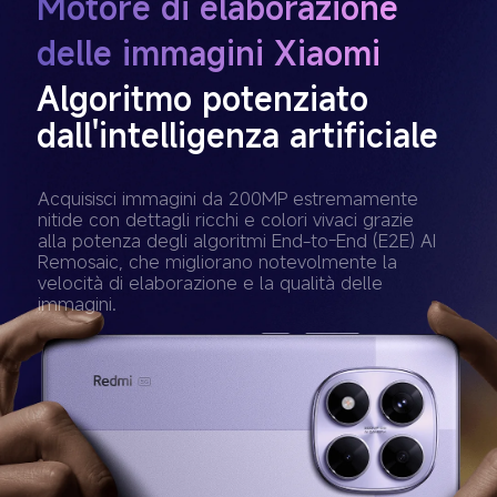
Motore di elaborazione 
delle immagini Xiaomi
Algoritmo potenziato 
dall'intelligenza artificiale
Acquisisci immagini da 200MP estremamente 
nitide con dettagli ricchi e colori vivaci grazie 
alla potenza degli algoritmi End-to-End (E2E) AI 
Remosaic, che migliorano notevolmente la 
velocità di elaborazione e la qualità delle 
immagini.