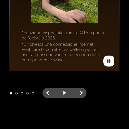
*Funzione disponibile tramite OTA a partire 
da febbraio 2025.
*Funzione disponibile tramite OTA a partire 
da febbraio 2025.
*È richiesta una connessione Internet. 
Verificare la correttezza delle risposte. I 
*È richiesta una connessione Internet. 
risultati possono variare a seconda delle 
Verificare la correttezza delle risposte. I 
corrispondenze visive.
risultati possono variare a seconda delle 
corrispondenze visive.