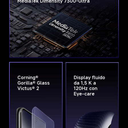
MediaTek Dimensity 7300-Ultra
Corning® 
Display fluido 
Gorilla® Glass 
da 1,5 K a 
Victus® 2
120Hz con 
Eye-care