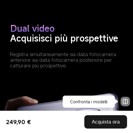
Dual video
Acquisisci più prospettive
Registra simultaneamente sia dalla fotocamera 
anteriore sia dalla fotocamera posteriore per 
catturare più prospettive.
249,90 €
Acquista ora