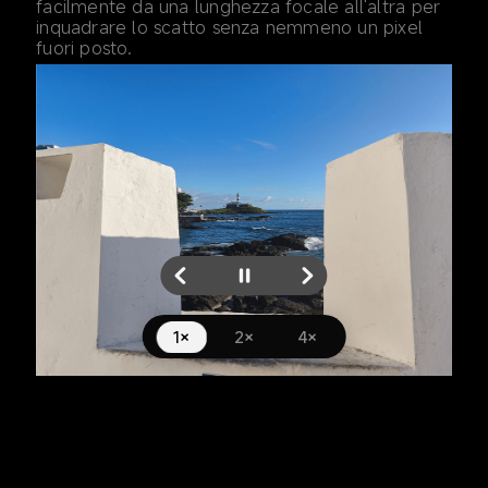
facilmente da una lunghezza focale all'altra per 
inquadrare lo scatto senza nemmeno un pixel 
fuori posto.
1×
2×
4×