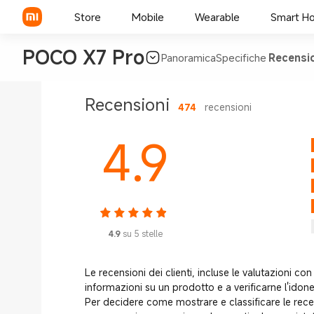
Store
Mobile
Wearable
Smart H
POCO X7 Pro
Panoramica
Specifiche
Recensio
Xiaomi Series
Recensioni
474
recensioni
REDMI Series
4.9
POCO
4.9
su 5 stelle
Le recensioni dei clienti, incluse le valutazioni con 
informazioni su un prodotto e a verificarne l'idone
Per decidere come mostrare e classificare le rece