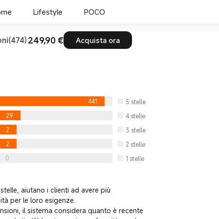
ome
Lifestyle
POCO
249,90 €
ni(474)
Acquista ora
441
5
stelle
29
4
stelle
2
3
stelle
2
2
stelle
0
1
stelle
stelle, aiutano i clienti ad avere più
ità per le loro esigenze.
nsioni, il sistema considera quanto è recente