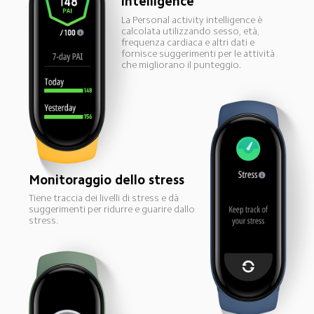
intelligence
La Personal activity intelligence è 
calcolata utilizzando sesso, età, 
frequenza cardiaca e altri dati e 
fornisce suggerimenti per le attività 
che migliorano il punteggio.
Monitoraggio dello stress
Tiene traccia dei livelli di stress e dà 
suggerimenti per ridurre e guarire dallo 
stress.