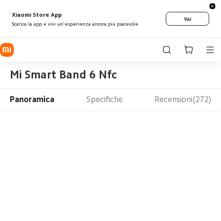
Xiaomi Store App
Vai
Scarica la app e vivi un'esperienza ancora più piacevole
Mi Smart Band 6 Nfc
Panoramica
Specifiche
Recensioni(272)
Mi Smart Band 6 
NFC
Un passo oltre