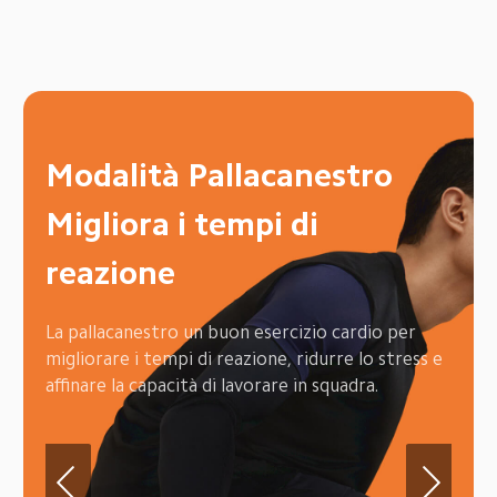
Modalità Zumba

Divertiti ballando
Senti il cuore battere forte mentre ti muovi 
seguendo il ritmo. Ascolta la musica e lascia che il 
tuo corpo segua il ritmo.