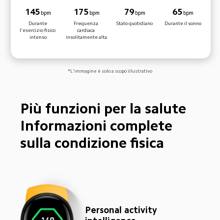
145
175
79
65
bpm
bpm
bpm
bpm
Durante 
Frequenza 
Stato quotidiano
Durante il sonno
l'esercizio fisico 
cardiaca 
intenso
insolitamente alta
*L'immagine è solo a scopo illustrativo
Più funzioni per la salute

Informazioni complete 
sulla condizione fisica
Personal activity 