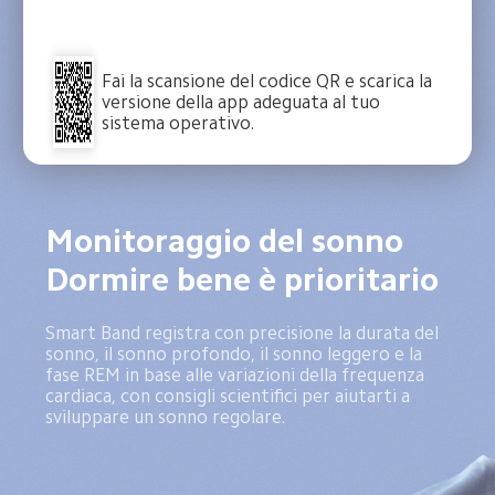
Fai la scansione del codice QR e scarica la 
versione della app adeguata al tuo 
sistema operativo.
Monitoraggio del sonno

Dormire bene è prioritario
Smart Band registra con precisione la durata del 
sonno, il sonno profondo, il sonno leggero e la 
fase REM in base alle variazioni della frequenza 
cardiaca, con consigli scientifici per aiutarti a 
sviluppare un sonno regolare.