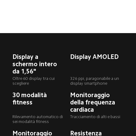
Display a 
Display AMOLED
schermo intero 
da 1,56"
Oltre 60 display tra cui 
326 ppi, paragonabile a un 
scegliere
display smartphone
30 modalità 
Monitoraggio 
fitness
della frequenza 
cardiaca
Rilevamento automatico di 
Tracciamento di alti e bassi
sei modalità fitness
Monitoraggio 
Resistenza 