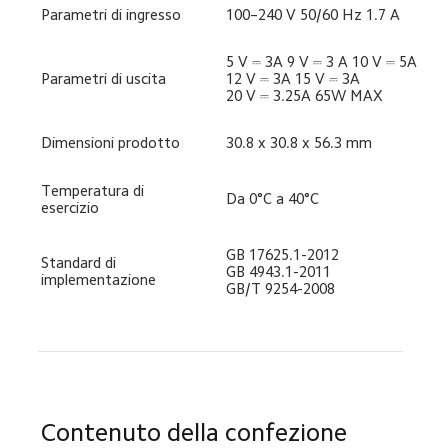
Parametri di ingresso
100–240 V 50/60 Hz 1.7 A
5 V ⎓ 3A 9 V ⎓ 3 A 10 V ⎓ 5A

Parametri di uscita
12 V ⎓ 3A 15 V ⎓ 3A

20 V ⎓ 3.25A 65W MAX
Dimensioni prodotto
30.8 x 30.8 x 56.3 mm
Temperatura di 
Da 0°C a 40°C
esercizio
GB 17625.1-2012

Standard di 
GB 4943.1-2011

implementazione
GB/T 9254-2008
Contenuto della confezione