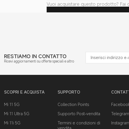
Vuoi acquistare questo prodotto? Fai c
RESTIAMO IN CONTATTO
Ricevi aggiornamenti su offerte speciali e altro
SCOPRI E ACQUISTA
SUPPORTO
CONTAT
Mi 11 5G
Collection Points
Faceboo
Mi 11 Ultra 5G
Supporto Post-vendita
Telegra
Mi 11i 5G
Termini e condizioni di
Instagra
vendita