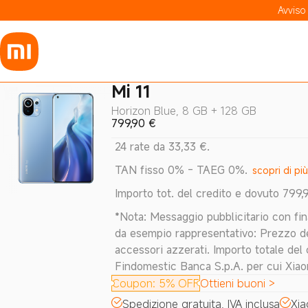
Avviso
Mi 11
Horizon Blue, 8 GB + 128 GB
799,90
€
24 rate da 33,33 €.
TAN fisso 0% - TAEG 0%.
scopri di più
Importo tot. del credito e dovuto 799,
*Nota: Messaggio pubblicitario con fin
da esempio rappresentativo: Prezzo de
accessori azzerati. Importo totale de
Findomestic Banca S.p.A. per cui Xiaom
Coupon
:
5% OFF
Ottieni buoni
>
Spedizione gratuita, IVA inclusa
Xia