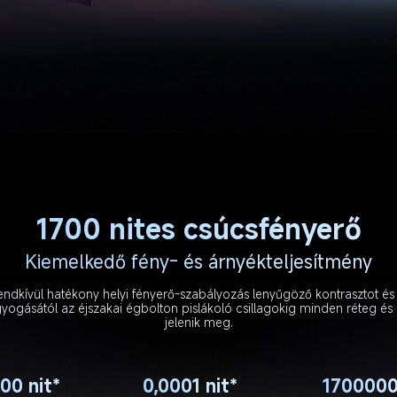
1700 nites csúcsfényerő
Kiemelkedő fény- és árnyékteljesítmény
endkívül hatékony helyi fényerő-szabályozás lenyűgöző kontrasztot és
agyogásától az éjszakai égbolton pislákoló csillagokig minden réteg és r
jelenik meg.
00 nit*
0,0001 nit*
1700000