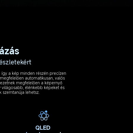
názás
észletekért
, így a kép minden részén precízen 
k megfelelően automatikusan, valós 
nyezetnek megfelelően a képernyő 
gy világosabb, élénkebb képeket és 
ek szemtanúja lehetsz.
QLED 