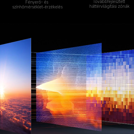
Továbbfejlesztett 
Fényerő- és 
háttérvilágítási zónák
színhőmérséklet-érzékelés