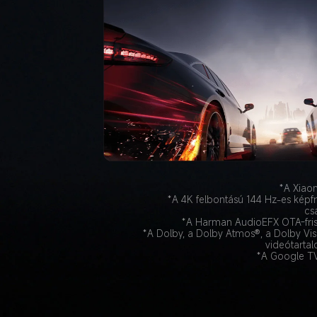
*A Xiaom
*A 4K felbontású 144 Hz-es képfr
cs
*A Harman AudioEFX OTA-frissít
*A Dolby, a Dolby Atmos®, a Dolby Vis
videótarta
*A Google TV™