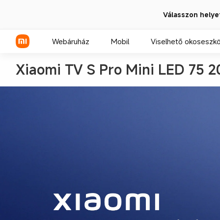
Válasszon helye
Webáruház
Mobil
Viselhető okoseszk
‌Xiaomi TV S Pro Mini LED 75 2
Xiaomi sorozat
REDMI sorozat
POCO telefonok