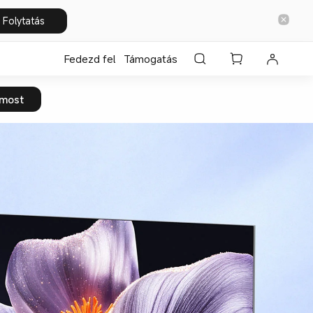
Folytatás
Fedezd fel
Támogatás
most