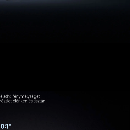
 élethű fénymélységet 
észlet élénken és tisztán 
0:1*