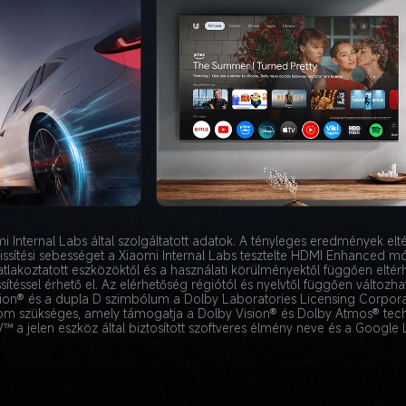
i Internal Labs által szolgáltatott adatok. A tényleges eredmények elt
issítési sebességet a Xiaomi Internal Labs tesztelte HDMI Enhanced mó
atlakoztatott eszközöktől és a használati körülményektől függően eltérh
éssel érhető el. Az elérhetőség régiótól és nyelvtől függően változhat
ion® és a dupla D szimbólum a Dolby Laboratories Licensing Corpora
lom szükséges, amely támogatja a Dolby Vision® és Dolby Atmos® tech
 a jelen eszköz által biztosított szoftveres élmény neve és a Google