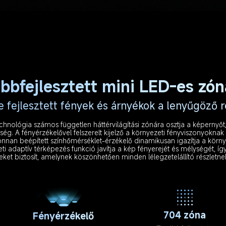
bbfejlesztett mini LED-es zó
e fejlesztett fények és árnyékok a lenyűgöző r
hnológia számos független háttérvilágítási zónára osztja a képernyőt
ség. A fényérzékelővel felszerelt kijelző a környezeti fényviszonyokna
 újonnan beépített színhőmérséklet-érzékelő dinamikusan igazítja a kör
i adaptív térképezés funkció javítja a kép fényerejét és mélységét, í
teket biztosít, amelynek köszönhetően minden lélegzetelállító részletn
704 zóna
Fényérzékelő