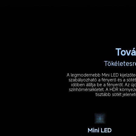
Tová
Tökéletesr
A legmodernebb Mini LED kijelzőtec
szabályozható a fényerő és a sötét
időben állítja be a fényerőt. Az
színhőmérsékletét. A HDR környezet
tisztább sötét jelene
Mini LED