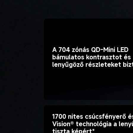
A 704 zónás QD-Mini LED 
bámulatos kontrasztot és 
lenyűgöző részleteket biz
1700 nites csúcsfényerő é
Vision® technológia a len
tiszta képért*