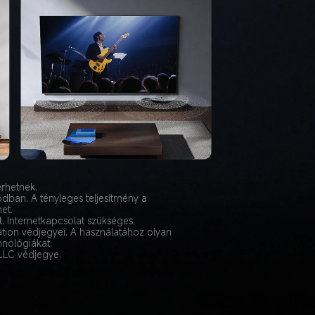
érhetnek.
dban. A tényleges teljesítmény a 
et.
. Internetkapcsolat szükséges.
tion védjegyei. A használatához olyan 
nológiákat.
 LLC védjegye.