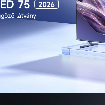
űgöző látvány