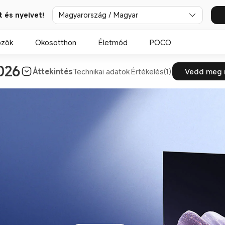
t és nyelvet!
Magyarország / Magyar
özök
Okosotthon
Életmód
POCO
026
Áttekintés
Technikai adatok
Értékelés(1)
Vedd meg 