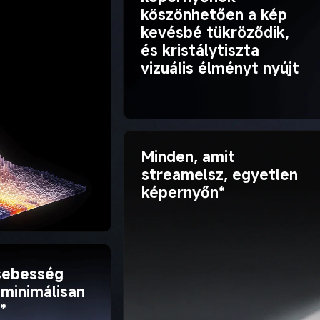
köszönhetően a kép 
kevésbé tükröződik, 
és kristálytiszta 
vizuális élményt nyújt
Minden, amit 
streamelsz, egyetlen 
képernyőn*
 sebesség 
minimálisan 
*