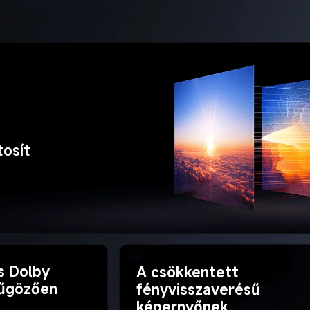
tosít
s Dolby 
A csökkentett 
yűgözően 
fényvisszaverésű 
képernyőnek 