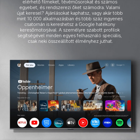
elérhető filmeket, tévéműsorokat és számos 
egyebet, és rendszerezi őket számodra. Valami 
újat keresel? Ajánlásokat kaphatsz, vagy akár több 
mint 10 000 alkalmazásban és több száz ingyenes 
csatornán is kereshetsz a Google hatékony 
keresőmotorjával. A személyre szabott profilok 
segítségével minden egyes felhasználó speciális, 
csak neki összeállított élményhez juthat.