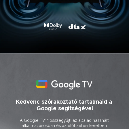
Kedvenc szórakoztató tartalmaid a 
Google segítségével
A Google TV™ összegyűjti az általad használt 
alkalmazásokban és az előfizetési keretben 