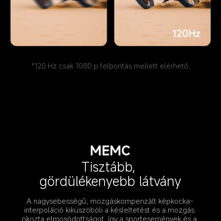
*120 Hz csak 1080 p felbontás mellett elérhető.
MEMC
Tisztább, 
gördülékenyebb látvány
A nagysebességű, mozgáskompenzált képkocka-
interpoláció kiküszöböli a késleltetést és a mozgás 
okozta elmosódottságot, így a sportesemények és a 