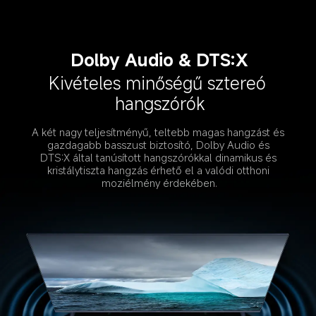
Dolby Audio & DTS:X
Kivételes minőségű sztereó 
hangszórók
A két nagy teljesítményű, teltebb magas hangzást és 
gazdagabb basszust biztosító, Dolby Audio és 
DTS:X által tanúsított hangszórókkal dinamikus és 
kristálytiszta hangzás érhető el a valódi otthoni 
moziélmény érdekében.