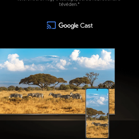
tévéden.*