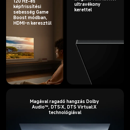
120 Hz-es 
ultravékony 
képfrissítési 
kerettel
sebesség Game 
Boost módban, 
HDMI-n keresztül
Magával ragadó hangzás Dolby 
Audio™, DTS:X, DTS Virtual:X 
technológiával