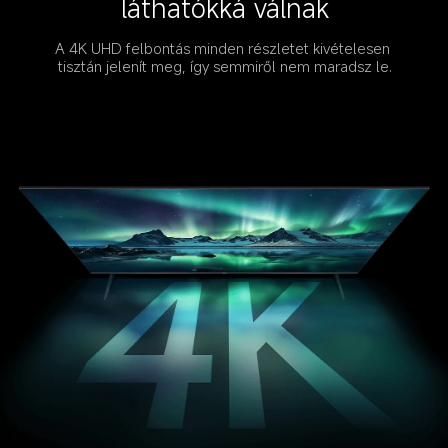
láthatókká válnak
A 4K UHD felbontás minden részletet kivételesen 
tisztán jelenít meg, így semmiről nem maradsz le.