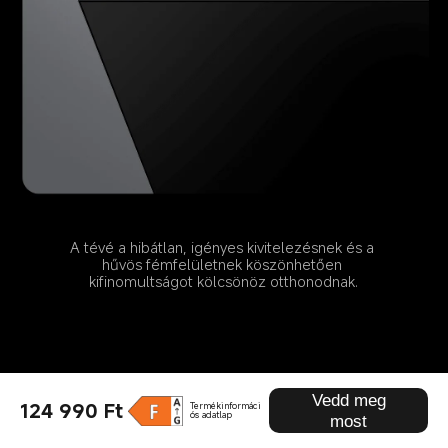
A tévé a hibátlan, igényes kivitelezésnek és a 
hűvös fémfelületnek köszönhetően 
kifinomultságot kölcsönöz otthonodnak.
Vedd meg
124 990 Ft
Termékinformáci
ós adatlap
most