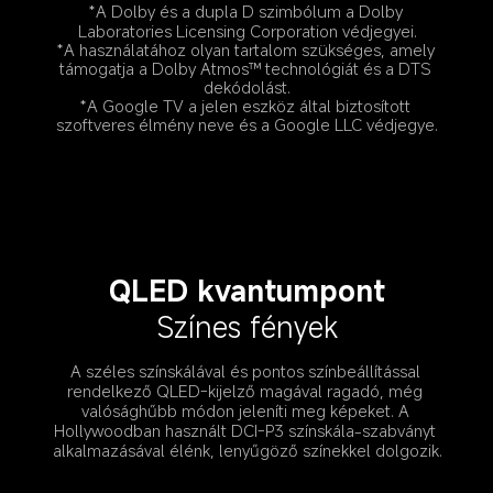
*A Dolby és a dupla D szimbólum a Dolby 
Laboratories Licensing Corporation védjegyei.
*A használatához olyan tartalom szükséges, amely 
támogatja a Dolby Atmos™ technológiát és a DTS 
dekódolást.
*A Google TV a jelen eszköz által biztosított 
szoftveres élmény neve és a Google LLC védjegye.
QLED kvantumpont
Színes fények
A széles színskálával és pontos színbeállítással 
rendelkező QLED-kijelző magával ragadó, még 
valósághűbb módon jeleníti meg képeket. A 
Hollywoodban használt DCI-P3 színskála-szabványt 
alkalmazásával élénk, lenyűgöző színekkel dolgozik.