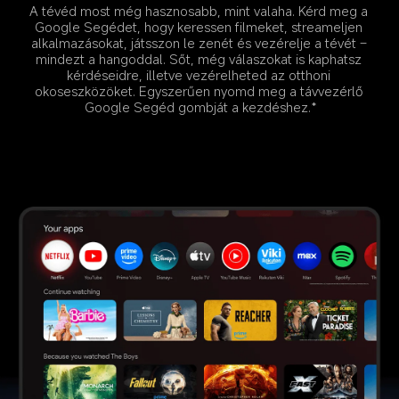
A tévéd most még hasznosabb, mint valaha. Kérd meg a 
Google Segédet, hogy keressen filmeket, streameljen 
alkalmazásokat, játsszon le zenét és vezérelje a tévét – 
mindezt a hangoddal. Sőt, még válaszokat is kaphatsz 
kérdéseidre, illetve vezérelheted az otthoni 
okoseszközöket. Egyszerűen nyomd meg a távvezérlő 
Google Segéd gombját a kezdéshez.*