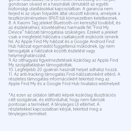
gondosan olvasd el a használati útmutatót az egyéb 
biztonsági utasításokkal kapcsolatban. A garancia nem 
terjed ki az olyan folyadék által okozott károkra, amelyek a 
tesztkörülményeken (IP67) túli környezetben keletkeznek.
8. A Xiaomi Tag jeleket Bluetooth-on keresztül továbbít, és 
az észleléséhez, követéséhez harmadik fél "Find My 
Device" hálózati támogatása szükséges. Ezeket a jeleket 
csak a megfelelő hálózatra csatlakozott eszközök ismerik 
fel. Az Apple Find My hálózat és a Google Android Find 
Hub hálózat egymástól függetlenül működnek, így nem 
támogatják a hálózatok közötti észlelést vagy 
helymeghatározást.
9. Az otthagyási figyelmeztetések kizárólag az Apple Find 
My szolgáltatásban támogatottak.
10. Legfeljebb 20 gyakran használt helyet adhatsz hozzá.
11. Az anti-tracking támogatás Find-hálózatonként eltérő. A 
részletes támogatási információkért tekintsd meg az 
Apple Find My és a Google Find Hub hivatalos webhelyeit.
*Az ezen az oldalon látható képek kizárólag illusztrációs 
célt szolgálnak, és előfordulhat, hogy nem tükrözik 
pontosan a terméket. A tényleges UI eltérhet. A 
részletekkel kapcsolatban kérjük, tekintsd meg a 
tényleges terméket.