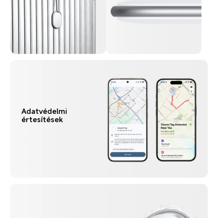
Adatvédelmi 
értesítések