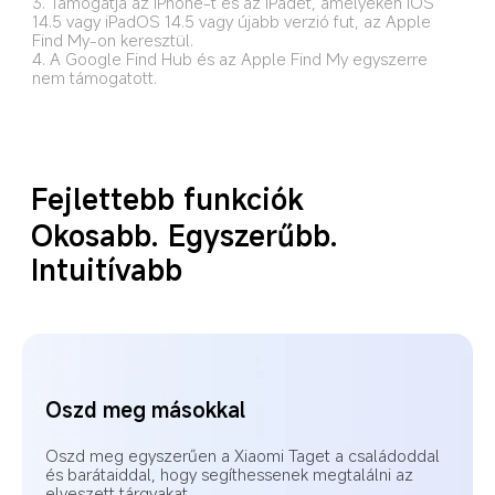
3. Támogatja az iPhone-t és az iPadet, amelyeken iOS 
14.5 vagy iPadOS 14.5 vagy újabb verzió fut, az Apple 
Find My-on keresztül.
4. A Google Find Hub és az Apple Find My egyszerre 
nem támogatott.
Fejlettebb funkciók
Okosabb. Egyszerűbb. 
Intuitívabb
Hátrahagyási riasztások
Ha egy tárgy eltávolodik tőled, és már nincs a 
gyakran használt helyek egyikén, az alkalmazás 
értesítést küld.
9