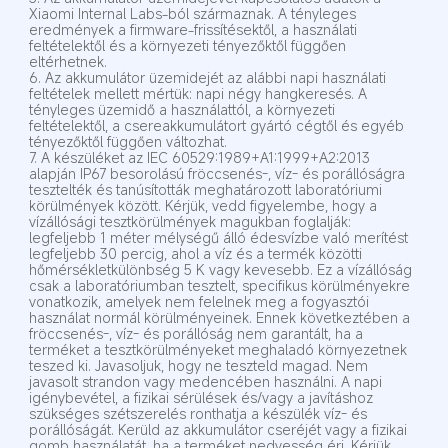
Xiaomi Internal Labs-ból származnak. A tényleges 
eredmények a firmware-frissítésektől, a használati 
feltételektől és a környezeti tényezőktől függően 
eltérhetnek.
6. Az akkumulátor üzemidejét az alábbi napi használati 
feltételek mellett mértük: napi négy hangkeresés. A 
tényleges üzemidő a használattól, a környezeti 
feltételektől, a csereakkumulátort gyártó cégtől és egyéb 
tényezőktől függően változhat.
7. A készüléket az IEC 60529:1989+A1:1999+A2:2013 
alapján IP67 besorolású fröccsenés-, víz- és porállóságra 
tesztelték és tanúsították meghatározott laboratóriumi 
körülmények között. Kérjük, vedd figyelembe, hogy a 
vízállósági tesztkörülmények magukban foglalják: 
legfeljebb 1 méter mélységű álló édesvízbe való merítést 
legfeljebb 30 percig, ahol a víz és a termék közötti 
hőmérsékletkülönbség 5 K vagy kevesebb. Ez a vízállóság 
csak a laboratóriumban tesztelt, specifikus körülményekre 
vonatkozik, amelyek nem felelnek meg a fogyasztói 
használat normál körülményeinek. Ennek következtében a 
fröccsenés-, víz- és porállóság nem garantált, ha a 
terméket a tesztkörülményeket meghaladó környezetnek 
teszed ki. Javasoljuk, hogy ne teszteld magad. Nem 
javasolt strandon vagy medencében használni. A napi 
igénybevétel, a fizikai sérülések és/vagy a javításhoz 
szükséges szétszerelés ronthatja a készülék víz- és 
porállóságát. Kerüld az akkumulátor cseréjét vagy a fizikai 
gomb használatát, ha a terméket nedvesség éri. Kérjük, 