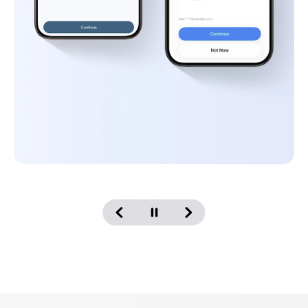
9. Az otthagyásról szóló figyelmeztetések csak 
az Apple Find My-ban támogatottak.
10. Akár 20 gyakori helyet is hozzáadhatsz.