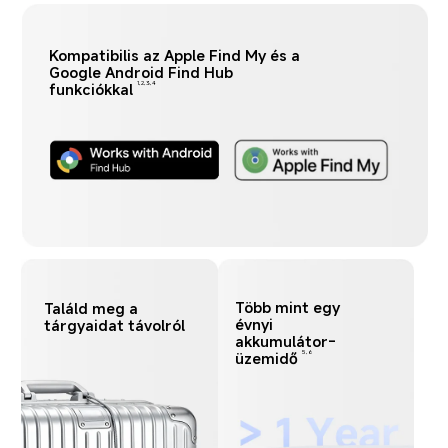
Kompatibilis az Apple Find My és a 
Google Android Find Hub 
funkciókkal
1,2,3,4
Több mint egy 
Találd meg a 
évnyi 
tárgyaidat távolról
akkumulátor-
üzemidő
5,6