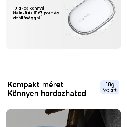
10 g-os könnyű 
kialakítás IP67 por- és 
vízállósággal
7
Kompakt méret
10g
Weight
Könnyen hordozhatod