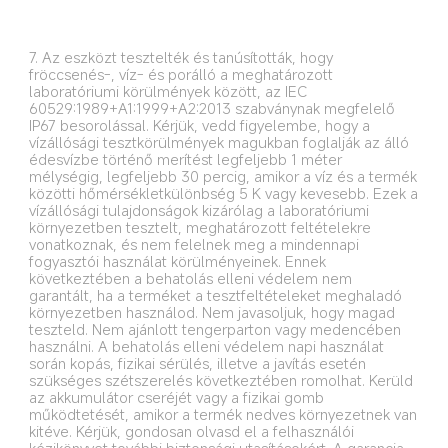
7. Az eszközt tesztelték és tanúsították, hogy 
fröccsenés-, víz- és porálló a meghatározott 
laboratóriumi körülmények között, az IEC 
60529:1989+A1:1999+A2:2013 szabványnak megfelelő 
IP67 besorolással. Kérjük, vedd figyelembe, hogy a 
vízállósági tesztkörülmények magukban foglalják az álló 
édesvízbe történő merítést legfeljebb 1 méter 
mélységig, legfeljebb 30 percig, amikor a víz és a termék 
közötti hőmérsékletkülönbség 5 K vagy kevesebb. Ezek a 
vízállósági tulajdonságok kizárólag a laboratóriumi 
környezetben tesztelt, meghatározott feltételekre 
vonatkoznak, és nem felelnek meg a mindennapi 
fogyasztói használat körülményeinek. Ennek 
következtében a behatolás elleni védelem nem 
garantált, ha a terméket a tesztfeltételeket meghaladó 
környezetben használod. Nem javasoljuk, hogy magad 
teszteld. Nem ajánlott tengerparton vagy medencében 
használni. A behatolás elleni védelem napi használat 
során kopás, fizikai sérülés, illetve a javítás esetén 
szükséges szétszerelés következtében romolhat. Kerüld 
az akkumulátor cseréjét vagy a fizikai gomb 
működtetését, amikor a termék nedves környezetnek van 
kitéve. Kérjük, gondosan olvasd el a felhasználói 
kézikönyvet további biztonsági utasításokért. A garancia 