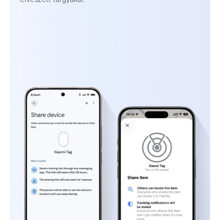
Állítsd be előre a gyakran használt helyeidet, 
hogy elkerüld a felesleges riasztásokat, amikor 
a tárgyad ismerős környezetben van.
10