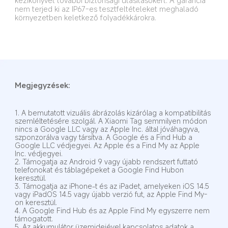
nem terjed ki az IP67-es tesztfeltételeket meghaladó 
környezetben keletkező folyadékkárokra.
Megjegyzések:
1. A bemutatott vizuális ábrázolás kizárólag a kompatibilitás 
szemléltetésére szolgál. A Xiaomi Tag semmilyen módon 
nincs a Google LLC vagy az Apple Inc. által jóváhagyva, 
szponzorálva vagy társítva. A Google és a Find Hub a 
Google LLC védjegyei. Az Apple és a Find My az Apple 
Inc. védjegyei.
2. Támogatja az Android 9 vagy újabb rendszert futtató 
telefonokat és táblagépeket a Google Find Hubon 
keresztül.
3. Támogatja az iPhone-t és az iPadet, amelyeken iOS 14.5 
vagy iPadOS 14.5 vagy újabb verzió fut, az Apple Find My-
on keresztül.
4. A Google Find Hub és az Apple Find My egyszerre nem 
támogatott.
5. Az akkumulátor üzemidejével kapcsolatos adatok a 