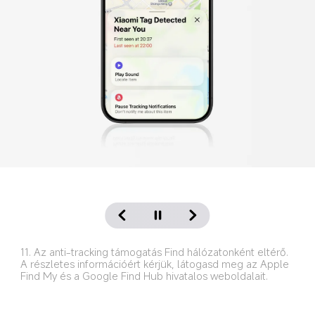
11. Az anti-tracking támogatás Find hálózatonként eltérő. 
A részletes információért kérjük, látogasd meg az Apple 
Find My és a Google Find Hub hivatalos weboldalait.