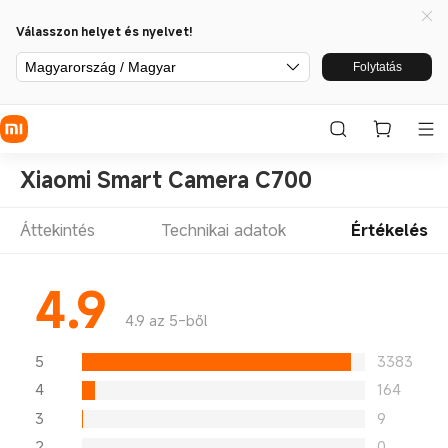
Válasszon helyet és nyelvet!
Magyarország / Magyar
Folytatás
Xiaomi Smart Camera C700
Áttekintés
Technikai adatok
Értékelés
4.9
4.9 az 5-ből
5
3383
4
164
3
9
2
0