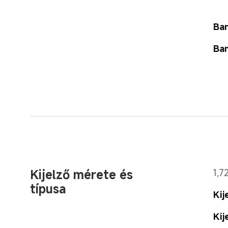
Ban
Ban
Kijelző mérete és 
1,7
típusa
Kij
Kij