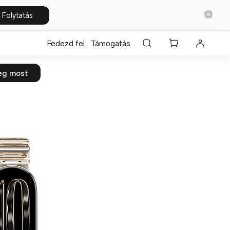
Folytatás
Fedezd fel
Támogatás
eg most