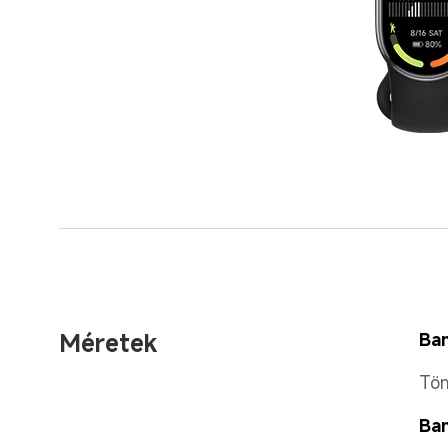
Méretek
Ban
Töm
Ban