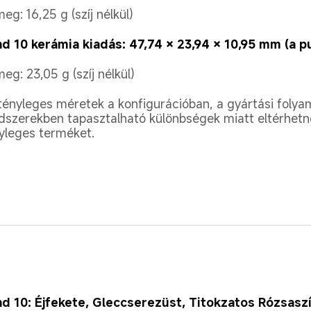
eg: 16,25 g (szíj nélkül)
d 10 kerámia kiadás: 47,74 × 23,94 × 10,95 mm (a p
eg: 23,05 g (szíj nélkül)
tényleges méretek a konfigurációban, a gyártási folya
szerekben tapasztalható különbségek miatt eltérhetn
yleges terméket.
d 10: Éjfekete, Gleccserezüst, Titokzatos Rózsasz