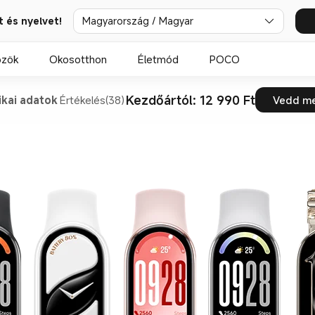
t és nyelvet!
Magyarország / Magyar
özök
Okosotthon
Életmód
POCO
Kezdőártól: 12 990 Ft
ikai adatok
Értékelés(38)
Vedd m