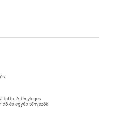
tés
gáltatta. A tényleges 
midő és egyéb tényezők 