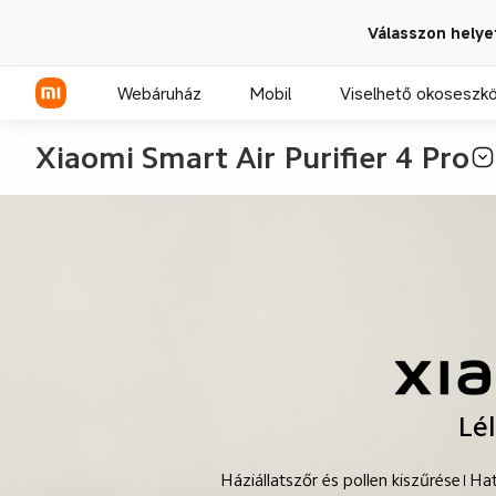
Válasszon helye
Webáruház
Mobil
Viselhető okoseszk
Xiaomi Smart Air Purifier 4 Pro
Xiaomi sorozat
REDMI sorozat
POCO telefonok
Lé
Háziállatszőr és pollen kiszűrése
Hat