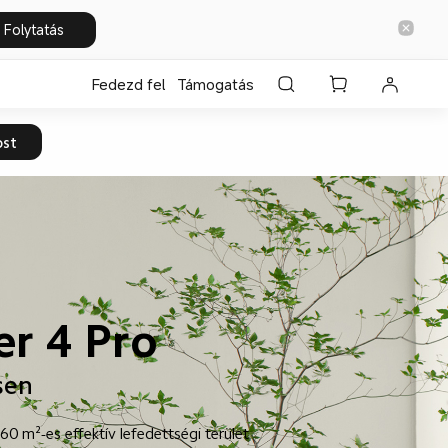
Folytatás
Fedezd fel
Támogatás
ost
er 4 Pro
sen
60 m²-es effektív lefedettségi terület