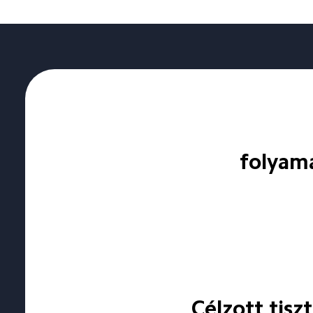
folyama
Célzott tisz