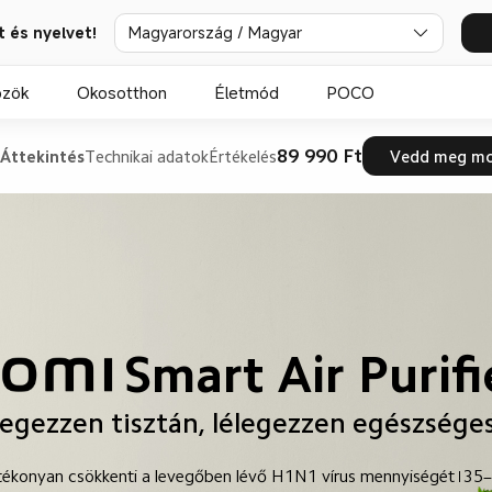
t és nyelvet!
Magyarország / Magyar
özök
Okosotthon
Életmód
POCO
89 990 Ft
Áttekintés
Technikai adatok
Értékelés
Vedd meg m
Smart Air Purifi
legezzen tisztán, lélegezzen egészsége
ékonyan csökkenti a levegőben lévő H1N1 vírus mennyiségét
35–