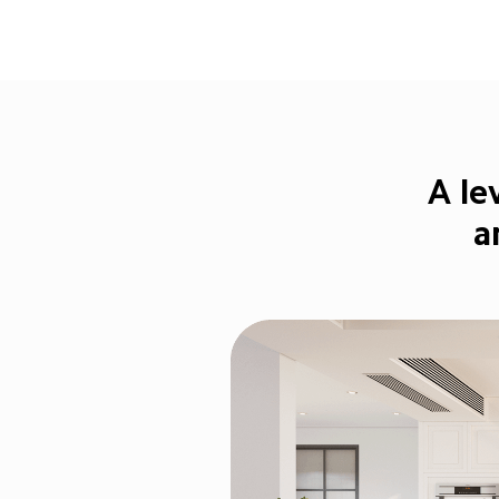
A le
a