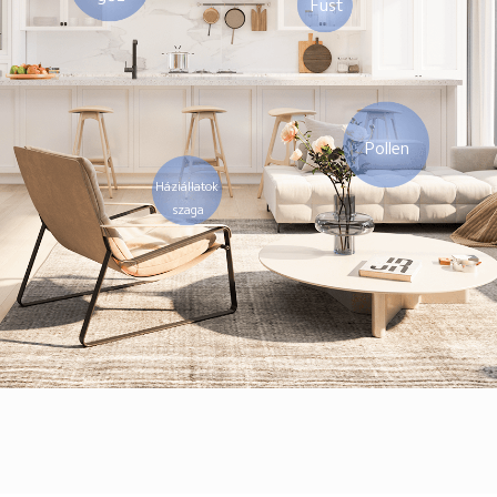
Füst
Pollen
Háziállatok 
szaga