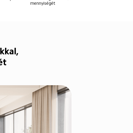
mennyiségét
kal,

ét