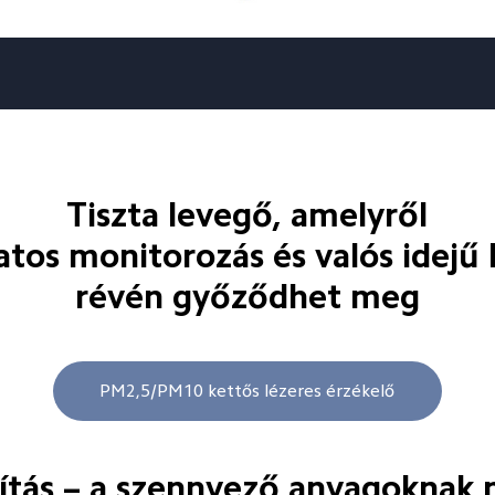
Tiszta levegő, amelyről

tos monitorozás és valós idejű k
révén győződhet meg
PM2,5/PM10 kettős lézeres érzékelő
títás – a szennyező anyagoknak 