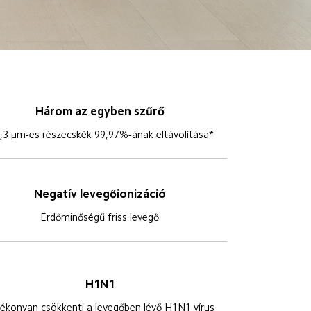
Három az egyben szűrő
,3 μm-es részecskék 99,97%-ának eltávolítása*
Negatív levegőionizáció
Erdőminőségű friss levegő
H1N1
ékonyan csökkenti a levegőben lévő H1N1 vírus 