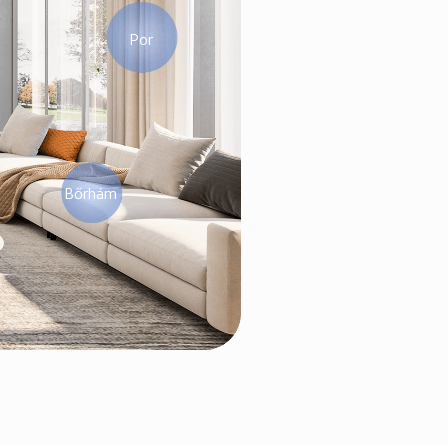
Por
Bőrhám