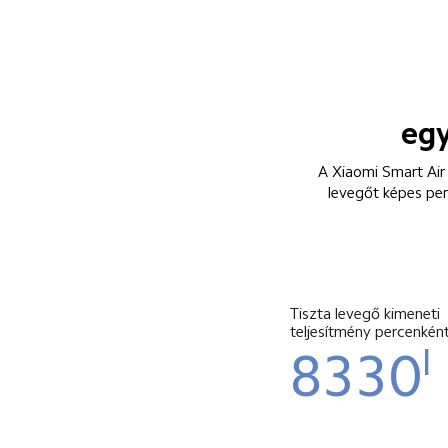
egy
A Xiaomi Smart Air 
levegőt képes per
Tiszta levegő kimeneti 
teljesítmény percenkén
l
8330