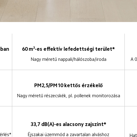
iban
60 m²-es effektív lefedettségi terület*
Nagy méretű nappali/hálószoba/iroda
A 0
PM2,5/PM10 kettős érzékelő
Nagy méretű részecskék, pl. pollenek monitorozása
33,7 dB(A)-es alacsony zajszint*
rlés*
Éjszakai üzemmód a zavartalan alváshoz
Hat