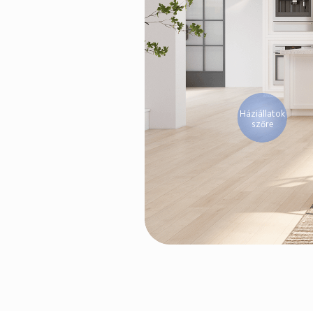
Háziállatok 
szőre