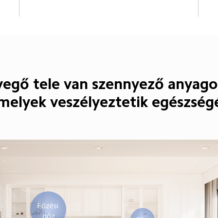
vegő tele van szennyező anyagok
melyek veszélyeztetik egészség
Főzési 
gőz