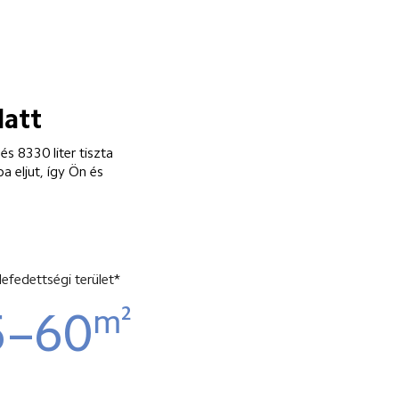
latt
s 8330 liter tiszta 
 eljut, így Ön és 
 lefedettségi terület*
m²
5–60