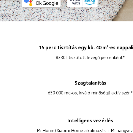
15 perc tisztítás egy kb. 40 m²-es nappal
8330 l tisztított levegő percenként*
Szagtalanítás
650 000 mg-os, kiváló minőségű aktív szén*
Intelligens vezérlés
Mi Home/Xiaomi Home alkalmazás + MI hangvezé