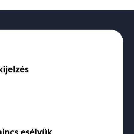
ijelzés 
nincs esélyük