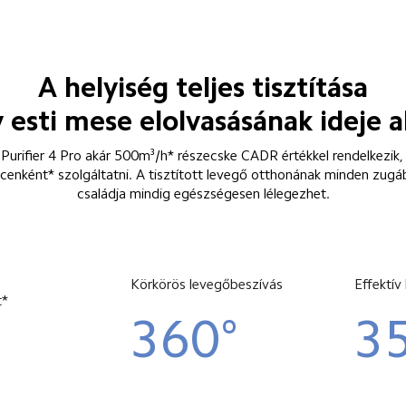
A helyiség teljes tisztítása

 esti mese elolvasásának ideje a
Purifier 4 Pro akár 500m³/h* részecske CADR értékkel rendelkezik, é
cenként* szolgáltatni. A tisztított levegő otthonának minden zugába
családja mindig egészségesen lélegezhet.
Körkörös levegőbeszívás
Effektív
t*
360°
3