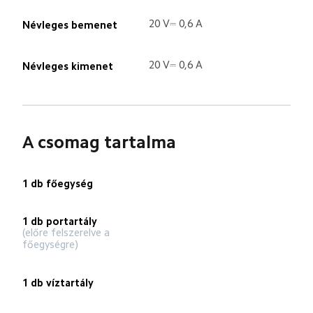
20 V⎓ 0,6 A
Névleges bemenet
20 V⎓ 0,6 A
Névleges kimenet
A csomag tartalma
1 db főegység
1 db portartály
(előre felszerelve a 
főegységre)
1 db víztartály