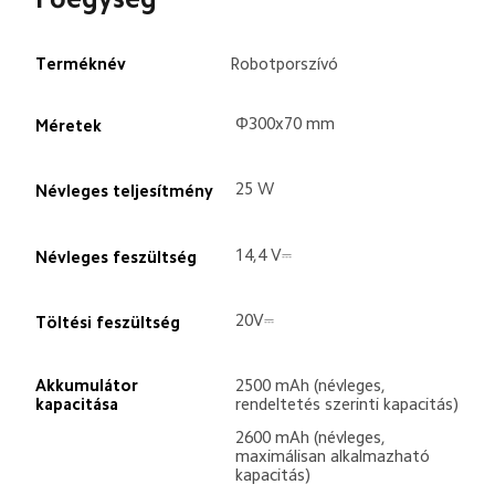
Terméknév
Robotporszívó
Φ300x70 mm
Méretek
25 W
Névleges teljesítmény
14,4 V⎓
Névleges feszültség
20V⎓
Töltési feszültség
Akkumulátor 
2500 mAh (névleges, 
kapacitása
rendeltetés szerinti kapacitás)
2600 mAh (névleges, 
maximálisan alkalmazható 
kapacitás)