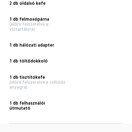
2 db oldalsó kefe
1 db felmosópárna
(előre felszerelve a 
víztartályra)
1 db hálózati adapter
1 db töltődokkoló
1 db tisztítókefe
(előre felszerelve a cellulóz 
anyagra)
1 db felhasználói 
útmutató
Drag down to fresh