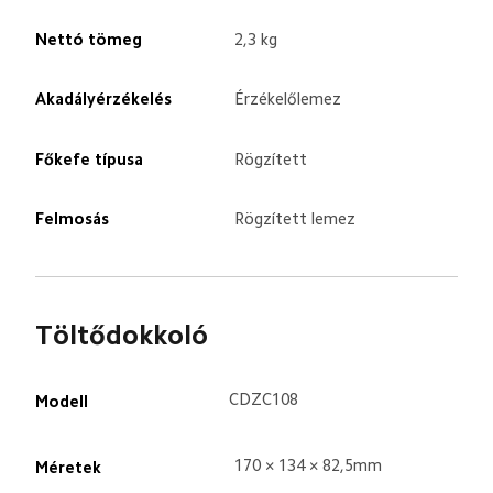
Nettó tömeg
2,3 kg
Akadályérzékelés
Érzékelőlemez
Főkefe típusa
Rögzített
Felmosás
Rögzített lemez
Töltődokkoló
CDZC108
Modell
170 × 134 × 82,5mm
Méretek