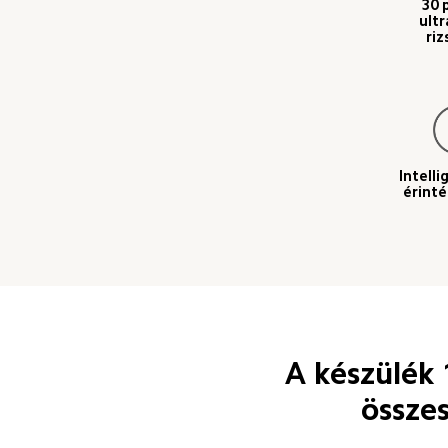
30 
ultr
riz
Intelli
érinté
A készülék 
összes