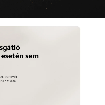
sgátló 
 esetén sem 
t, és növeli 
 a rizskása 