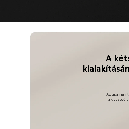
A két
kialakításá
Az újonnan t
a kivezető 