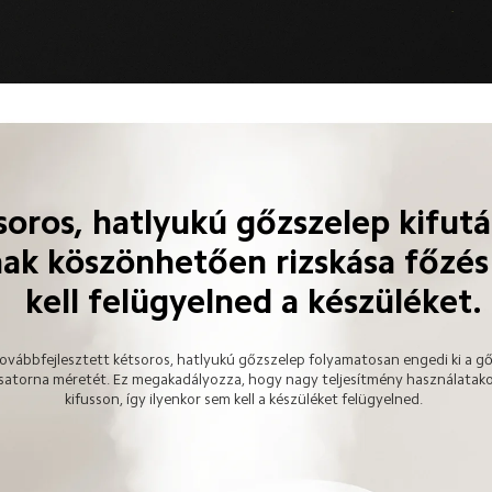
soros, hatlyukú gőzszelep kifutá
nak köszönhetően rizskása főzés
kell felügyelned a készüléket.
ovábbfejlesztett kétsoros, hatlyukú gőzszelep folyamatosan engedi ki a gőz
csatorna méretét. Ez megakadályozza, hogy nagy teljesítmény használatakor
kifusson, így ilyenkor sem kell a készüléket felügyelned.