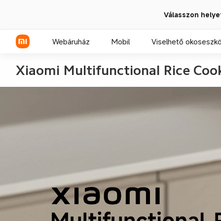
Válasszon helye
Webáruház
Mobil
Viselhető okoseszk
Xiaomi Multifunctional Rice Coo
Xiaomi sorozat
REDMI sorozat
POCO telefonok