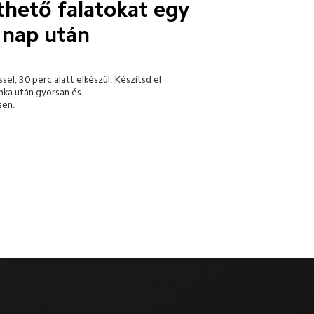
thető falatokat egy 
 nap után
ssel, 30 perc alatt elkészül. Készítsd el 
ka után gyorsan és 
en.