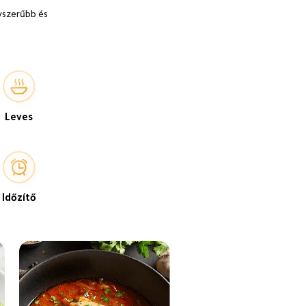
yszerűbb és 
Leves
Időzítő