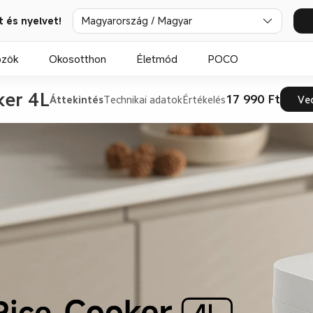
t és nyelvet!
Magyarország / Magyar
özök
Okosotthon
Életmód
POCO
ker 4L
17 990 Ft
Áttekintés
Technikai adatok
Értékelés
Ve