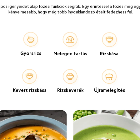
os igényeidet alap főzési funkciók segítik. Egy érintéssel a főzés még eg
kényelmesebb, hogy még több ínycsiklandozó ételt fedezhess fel.
Gyorsrizs
Melegen tartás
Rizskása
Kevert rizskása
s
Rizskeverék
Újramelegítés