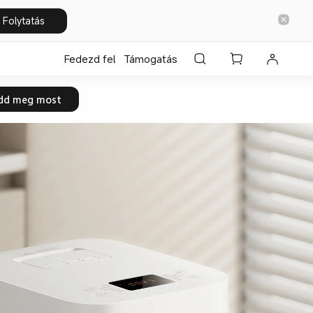
Folytatás
Fedezd fel
Támogatás
dd meg most