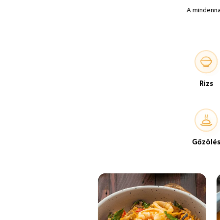
A mindennap
Rizs
Gőzölé