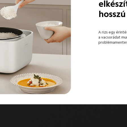
elkészí
hosszú
A rizs egy érinté
a vacsorádat mun
problémamentes