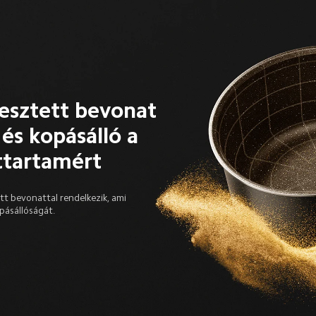
esztett bevonat

és kopásálló a 
ttartamért
t bevonattal rendelkezik, ami 
opásállóságát.