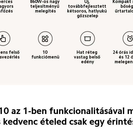
perces 
860W-os nagy 
Új, 
Kompakt 
agyors 
teljesítményű 
továbbfejlesztett 
bőség
sfőzés
melegítés
kétsoros, hatlyukú 
űrtarta
gőzszelep
gens felső 
10 
Hat réteg 
24 órás i
svezérlés
funkciómenü
vastag belső 
és 12 
edény
melegen
10 az 1-ben funkcionalitásával 
 kedvenc ételed csak egy érinté