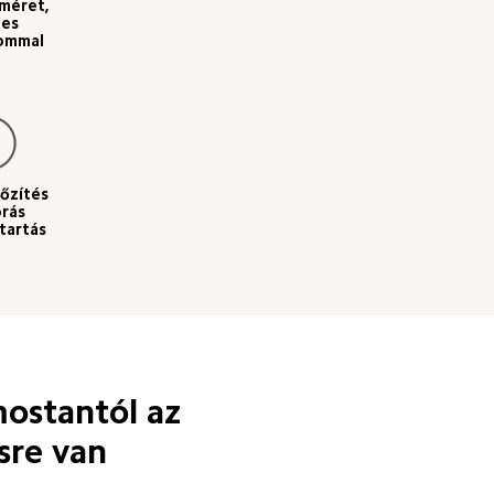
méret, 
es 
lommal
dőzítés 
órás 
tartás
mostantól az 
sre van