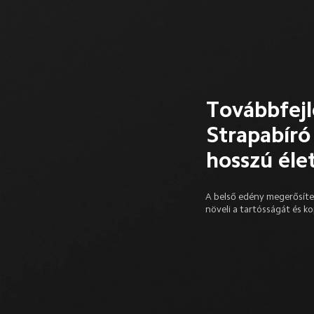
Továbbfejl
Strapabíró 
hosszú éle
A belső edény megerősítet
növeli a tartósságát és k