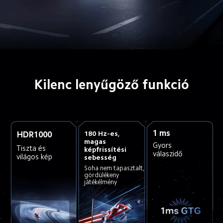
Kilenc lenyűgöző funkció
1 ms
180 Hz-es, 
HDR1000
magas 
Gyors 
Tiszta és 
képfrissítési 
válaszidő
világos kép
sebesség
Soha nem tapasztalt, 
gördülékeny 
játékélmény