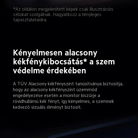
*Az oldalon megjelenített képek csak illusztrációs 
célokat szolgálnak. Hagyatkozz a tényleges 
tapasztalataidra.
Kényelmesen alacsony 
kékfénykibocsátás* a szem 
védelme érdekében
A TÜV Alacsony kékfényszint tanúsítványa biztosítja, 
hogy az alacsony kékfényszint üzemmód 
engedélyezése esetén a monitor kiszűrje a 
rövidhullámú kék fényt, így kényelmes, a szemnek 
kedvező vizuális élményt biztosít.