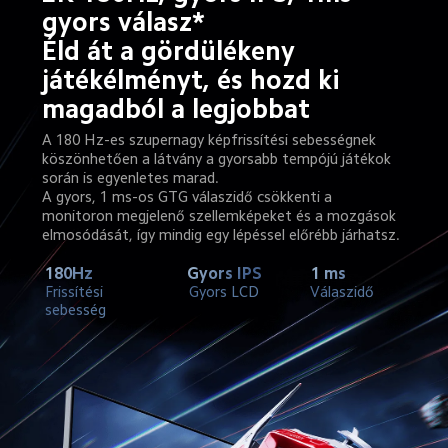
gyors válasz*
Éld át a gördülékeny 
játékélményt, és hozd ki 
magadból a legjobbat
A 180 Hz-es szupernagy képfrissítési sebességnek 
köszönhetően a látvány a gyorsabb tempójú játékok 
során is egyenletes marad.
A gyors, 1 ms-os GTG válaszidő csökkenti a 
monitoron megjelenő szellemképeket és a mozgások 
elmosódását, így mindig egy lépéssel előrébb járhatsz.
180Hz
Gyors IPS
1 ms
Frissítési 
Gyors LCD
Válaszidő
sebesség