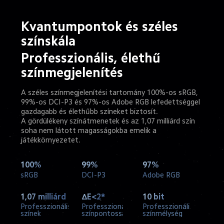
Kvantumpontok és széles 
színskála
Professzionális, élethű 
színmegjelenítés
A széles színmegjelenítési tartomány 100%-os sRGB, 
99%-os DCI-P3 és 97%-os Adobe RGB lefedettséggel
gazdagabb és élethűbb színeket biztosít.
A gördülékeny színátmenetek és az 1,07 milliárd szín 
soha nem látott magasságokba emelik a 
játékkörnyezetet.
100%
99%
97%
sRGB
DCI-P3
Adobe RGB
1,07 milliárd
ΔE<2*
10 bit
Professzionális 
Professzionális 
Professzionális 
színek
színpontosság
színmélység