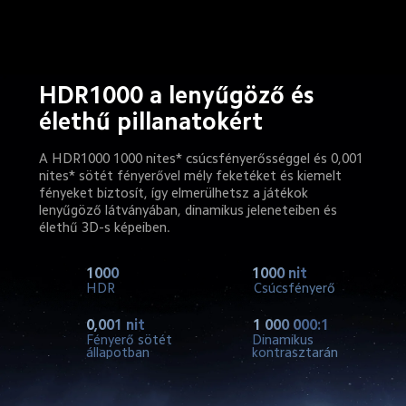
HDR1000 a lenyűgöző és 
élethű pillanatokért
A HDR1000 1000 nites* csúcsfényerősséggel és 0,001 
nites* sötét fényerővel mély feketéket és kiemelt 
fényeket biztosít, így elmerülhetsz a játékok 
lenyűgöző látványában, dinamikus jeleneteiben és 
élethű 3D-s képeiben.
1000
1000 nit
HDR
Csúcsfényerő
0,001 nit
1 000 000:1
Fényerő sötét 
Dinamikus 
állapotban
kontrasztarány