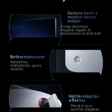
Keskeny keret a 
monitor három 
oldalán
A nagy látómező 
magával ragadó és 
természetes érzetet kelt
Botkormányvezérlés
Kényelmes 
működtetés, gyors 
vezérlés
Háttérvilágítás-
effektus
Merülj el az e-
sportok világában