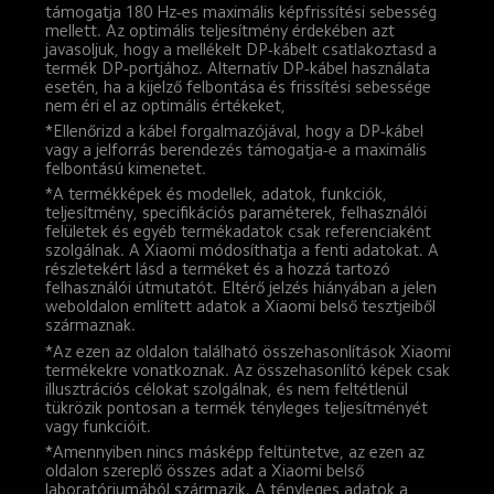
támogatja 180 Hz-es maximális képfrissítési sebesség 
mellett. Az optimális teljesítmény érdekében azt 
javasoljuk, hogy a mellékelt DP-kábelt csatlakoztasd a 
termék DP-portjához. Alternatív DP-kábel használata 
esetén, ha a kijelző felbontása és frissítési sebessége 
nem éri el az optimális értékeket,
*Ellenőrizd a kábel forgalmazójával, hogy a DP-kábel 
vagy a jelforrás berendezés támogatja-e a maximális 
felbontású kimenetet.
*A termékképek és modellek, adatok, funkciók, 
teljesítmény, specifikációs paraméterek, felhasználói 
felületek és egyéb termékadatok csak referenciaként 
szolgálnak. A Xiaomi módosíthatja a fenti adatokat. A 
részletekért lásd a terméket és a hozzá tartozó 
felhasználói útmutatót. Eltérő jelzés hiányában a jelen 
weboldalon említett adatok a Xiaomi belső tesztjeiből 
származnak.
*Az ezen az oldalon található összehasonlítások Xiaomi 
termékekre vonatkoznak. Az összehasonlító képek csak 
illusztrációs célokat szolgálnak, és nem feltétlenül 
tükrözik pontosan a termék tényleges teljesítményét 
vagy funkcióit.
*Amennyiben nincs másképp feltüntetve, az ezen az 
oldalon szereplő összes adat a Xiaomi belső 
laboratóriumából származik. A tényleges adatok a 