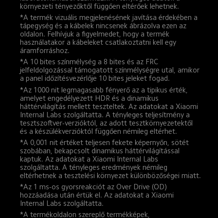
környezeti tényezőktől függően eltérőek lehetnek.
*A termék vizuális megjelenésének javítása érdekében a 
tápegység és a kábelek nincsenek ábrázolva ezen az 
oldalon. Felhívjuk a figyelmedet, hogy a termék 
használatakor a kábeleket csatlakoztatni kell egy 
áramforráshoz.
*A 10 bites színmélység a 8 bites és az FRC 
jelfeldolgozással támogatott színmélységre utal, amikor 
a panel időzítésvezérlője 10 bites jeleket fogad.
*Az 1000 nit legmagasabb fényerő az a tipikus érték, 
amelyet engedélyezett HDR és a dinamikus 
háttérvilágítás mellett teszteltek. Az adatokat a Xiaomi 
Internal Labs szolgáltatta. A tényleges teljesítmény a 
tesztszoftver-verzióktól, az adott tesztkörnyezetektől 
és a készülékverzióktól függően némileg eltérhet.
*A 0,001 nit értéket teljesen fekete képernyőn, sötét 
szobában, bekapcsolt dinamikus háttérvilágítással 
kaptuk. Az adatokat a Xiaomi Internal Labs 
szolgáltatta. A tényleges eredmények némileg 
eltérhetnek a tesztelési környezet különbözőségei miatt.
*Az 1 ms-os gyorsreakciót az Over Drive (OD) 
hozzáadása után értük el. Az adatokat a Xiaomi 
Internal Labs szolgáltatta.
*A termékoldalon szereplő termékképek, 