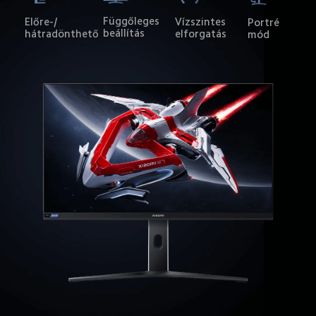
Függőleges 
Előre-/

Vízszintes 
Portré 
beállítás
hátradönthető
elforgatás
mód