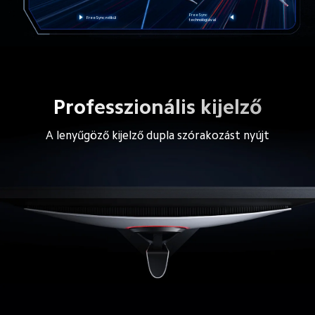
FreeSync 
FreeSync nélkül
technológiával
Professzionális kijelző
A lenyűgöző kijelző dupla szórakozást nyújt