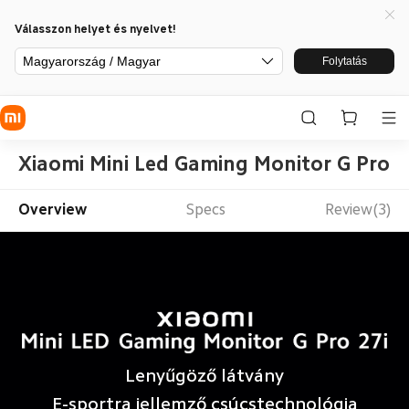
Válasszon helyet és nyelvet!
Magyarország / Magyar
Folytatás
Xiaomi Mini Led Gaming Monitor G Pro 2
Overview
Specs
Review(3)
Lenyűgöző látvány
E-sportra jellemző csúcstechnológia