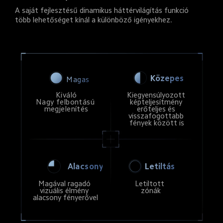
A saját fejlesztésű dinamikus háttérvilágítás funkció 
több lehetőséget kínál a különböző igényekhez.
Közepes
Magas
Kiváló

Kiegyensúlyozott 
Nagy felbontású 
képteljesítmény 
megjelenítés
erőteljes és 
visszafogottabb 
fények között is
Letiltás
Alacsony
Magával ragadó 
Letiltott 
vizuális élmény 
zónák
alacsony fényerővel