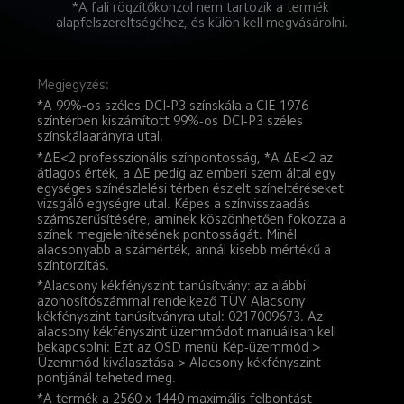
*A fali rögzítőkonzol nem tartozik a termék 
alapfelszereltségéhez, és külön kell megvásárolni.
Megjegyzés:
*A 99%-os széles DCI-P3 színskála a CIE 1976 
színtérben kiszámított 99%-os DCI-P3 széles 
színskálaarányra utal.
*ΔE<2 professzionális színpontosság, *A ΔE<2 az 
átlagos érték, a ΔE pedig az emberi szem által egy 
egységes színészlelési térben észlelt színeltéréseket 
vizsgáló egységre utal. Képes a színvisszaadás 
számszerűsítésére, aminek köszönhetően fokozza a 
színek megjelenítésének pontosságát. Minél 
alacsonyabb a számérték, annál kisebb mértékű a 
színtorzítás.
*Alacsony kékfényszint tanúsítvány: az alábbi 
azonosítószámmal rendelkező TÜV Alacsony 
kékfényszint tanúsítványra utal: 0217009673. Az 
alacsony kékfényszint üzemmódot manuálisan kell 
bekapcsolni: Ezt az OSD menü Kép-üzemmód > 
Üzemmód kiválasztása > Alacsony kékfényszint 
pontjánál teheted meg.
*A termék a 2560 x 1440 maximális felbontást 