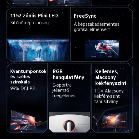
1152 zónás Mini LED
FreeSync
Kitűnő képminőség
A képszakadásmentes 
grafikai élményért
RGB 
Kellemes, 
Kvantumpontok 
és széles 
hangulatfény
alacsony 
színskála
kékfényszint
E-sportra 
99% DCI-P3
jellemző 
TÜV Alacsony 
megjelenés
kékfényszint 
tanúsítvány