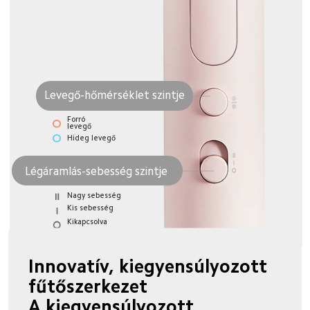
Levegő-hőmérséklet szintje
Forró 
levegő
Hideg levegő
Légáramlás-sebesség szintje
Nagy sebesség
Kis sebesség
Kikapcsolva
Innovatív, kiegyensúlyozott 
fűtőszerkezet
A kiegyensúlyozott 