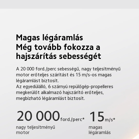
Magas légáramlás
Még tovább fokozza a 
hajszárítás sebességét
A 20 000 ford./perc sebességű, nagy teljesítményű 
motor erőteljes szárítást és 15 m/s-os magas 
légáramlást biztosít.

Az egyedülálló, 6 szárnyú repülőgép-propelleres 
megkerülőt alkalmazó hajszárító erőteljes, 
megbízható légáramlást biztosít.
20 000
15
ford./perc*
m/s*
magas 
nagy teljesítményű 
légáramlás
motor