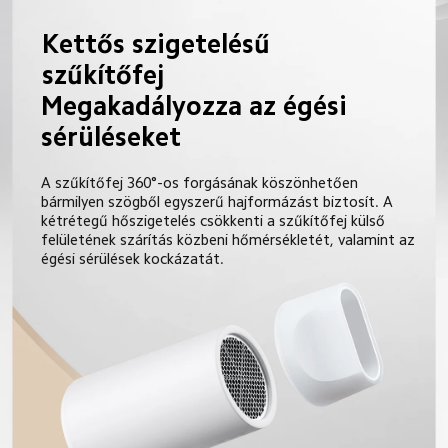
Kettős szigetelésű 
szűkítőfej
Megakadályozza az égési 
sérüléseket
A szűkítőfej 360°-os forgásának köszönhetően 
bármilyen szögből egyszerű hajformázást biztosít. A 
kétrétegű hőszigetelés csökkenti a szűkítőfej külső 
felületének szárítás közbeni hőmérsékletét, valamint az 
égési sérülések kockázatát.