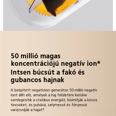
50 millió magas 
koncentrációjú negatív ion*
Intsen búcsút a fakó és 
gubancos hajnak
A beépített negatívion-generátor 50 millió negatív 
iont állít elő, amelyek a haj felületére kerülve 
semlegesítik a statikus energiát, kisimítják a kócos 
tincseket, és puhává, selymessé és fényessé 
varázsolják a hajat*.