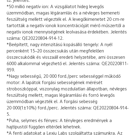
sz. jelentés.

*50 millió negatív ion: A vizsgálatot hideg levegős 
üzemmódban, magas légáramlás és a névleges bemeneti 
feszültség mellett végezték el. A levegőkimenetet 20 cm-re 
tartották a negatív ionok koncentrációját mérő műszertől a 
negatív ionok mennyiségének leolvasása érdekében. Jelentés 
száma: QE20220804-914-12.

*Beépített, nagy intenzitású kopásálló tengely: A nyél 
percenként 15–20 összecsukás után megfelelően 
összecsukódik és visszaáll eredeti helyzetébe, ami összesen 
6000 alkalommal végezhető el. Jelentés száma: QE20220811-
959.

*Nagy sebességű, 20 000 ford./perc sebességgel működő 
motor: A lapátok forgási sebességének mérését 
stroboszkóppal, viszonylag mozdulatlan állapotban, névleges 
feszültség mellett, magas légáramlási és forró levegős 
üzemmódban végezték el. A forgási sebesség 
20 000(1±10%) ford./perc. Jelentés száma: QE20220804-914-
5.

*Puha, selymes és fényes: A tényleges eredmények a 
hajtípustól függően eltérőek lehetnek.

*A fenti adatokat a Lexiu Labs szolgáltatta számunkra. Az 