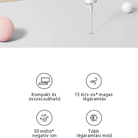
Kompakt és 
15 m/s-os* magas 
összecsukható
légáramlás
Több 
50 millió* 
légáramlási mód
negatív ion