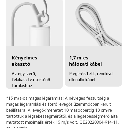
Kényelmes 
1,7 m-es 
akasztó
hálózati kábel
Az egyszerű, 
Megerősített, rendkívül 
felakasztva történő 
ellenálló kábel
tároláshoz
*15 m/s-os magas légáramlás: A névleges feszültség a 
magas légáramlási és forró levegős üzemmódban került 
beállításra. A levegőkimenetet 10 másodpercig 10 cm-re 
tartottuk a légsebességmérőtől, és a légsebességmérő által 
mutatott maximális érték 15 m/s volt. QE20220804-914-11. 