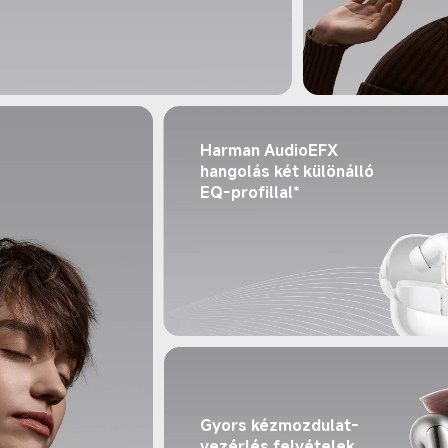
Harman AudioEFX 
hangolás két különálló 
EQ-profillal*
Gyors kézmozdulat-
vezérlés felvételek 