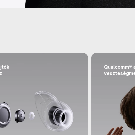
jtók 
Qualcomm® a
z 
veszteségme