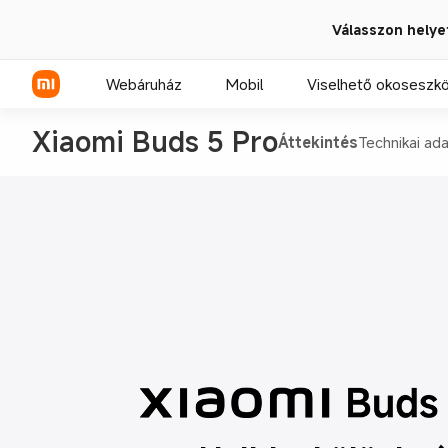
Válasszon helye
Webáruház
Mobil
Viselhető okoseszk
Xiaomi Buds 5 Pro
Áttekintés
Technikai ad
Xiaomi sorozat
REDMI sorozat
POCO telefonok