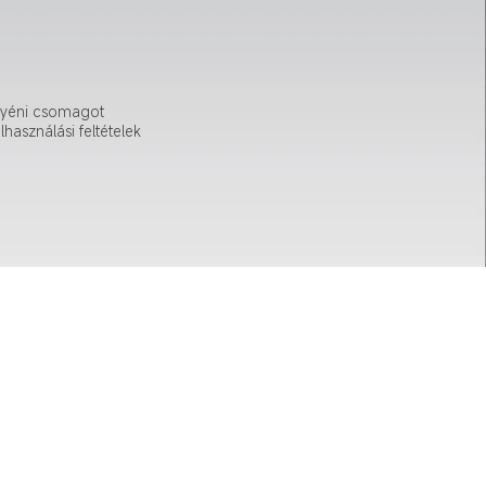
gyéni csomagot 
használási feltételek 