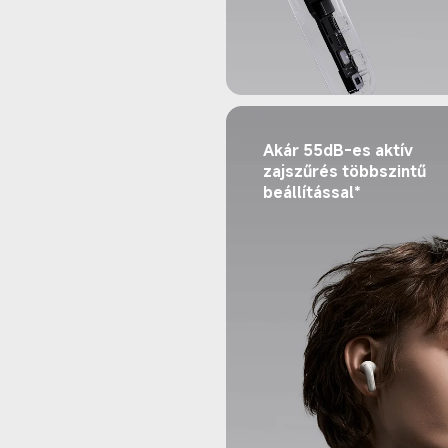
Akár 55dB-es aktív 
zajszűrés többszintű 
beállítással*