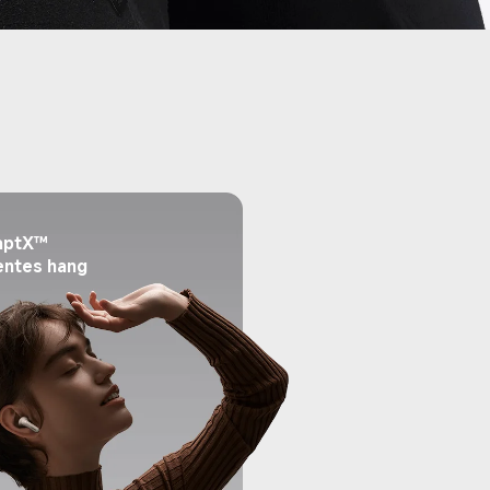
ptX™ 
ntes hang