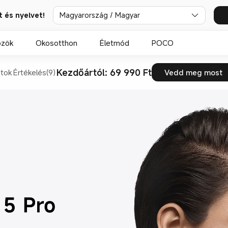
t és nyelvet!
Magyarország / Magyar
özök
Okosotthon
Életmód
POCO
Kezdőártól: 69 990 Ft
atok
Értékelés(9)
Vedd meg most