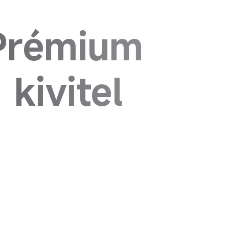
Prémium 
kivitel