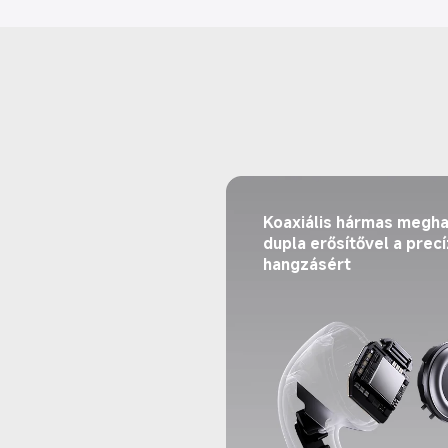
Koaxiális hármas megha
dupla erősítővel a precí
hangzásért