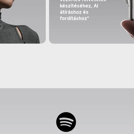
készítéséhez, AI 
átíráshoz és 
fordításhoz*