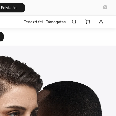
Folytatás
Fedezd fel
Támogatás