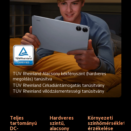
TÜV Rheinland Alacsony kékfényszint (hardveres 
megoldás) tanúsítva
TÜV Rheinland Cirkadiántámogatás tanúsítvány
TÜV Rheinland villódzásmentességi tanúsítvány
Teljes 
Hardveres 
Környezeti 
tartományú 
szintű, 
színhőmérséklet 
DC-
alacsony 
érzékelése