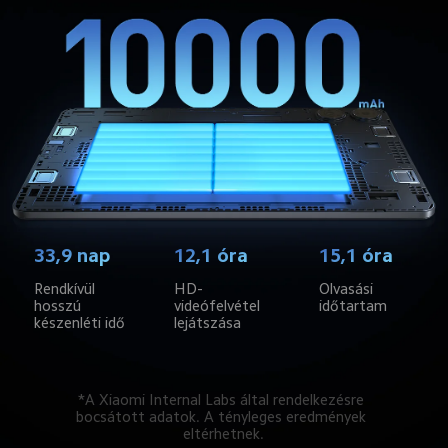
33,9 nap
12,1 óra
15,1 óra
Rendkívül 
HD-
Olvasási 
hosszú 
videófelvétel 
időtartam
készenléti idő
lejátszása
*A Xiaomi Internal Labs által rendelkezésre 
bocsátott adatok. A tényleges eredmények 
eltérhetnek.