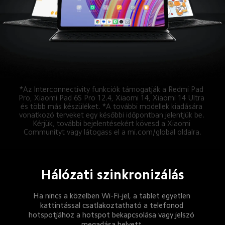
*Az Interconnectivity funkciók támogatják a Redmi Pad 
Pro, Xiaomi Pad 6S Pro 12.4, Xiaomi 14, Xiaomi 14 Ultra 
és több más készüléket. *A további modellek kiadására 
vonatkozó terveket egy későbbi időpontban jelentjük be. 
Kérjük, további bejelentésekért kövesd a Xiaomi 
Communityt vagy látogass el a mi.com/global oldalra.
Hálózati szinkronizálás
Ha nincs a közelben Wi-Fi-jel, a tablet egyetlen 
kattintással csatlakoztatható a telefonod 
hotspotjához a hotspot bekapcsolása vagy jelszó 
megadása helyett.