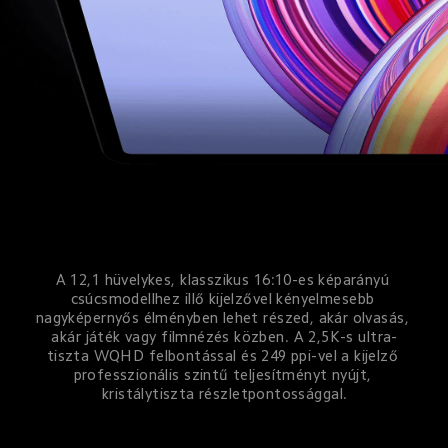
A 12,1 hüvelykes, klasszikus 16:10-es képarányú 
csúcsmodellhez illő kijelzővel kényelmesebb 
nagyképernyős élményben lehet részed, akár olvasás, 
akár játék vagy filmnézés közben. A 2,5K-s ultra-
tiszta WQHD felbontással és 249 ppi-vel a kijelző 
professzionális szintű teljesítményt nyújt, 
kristálytiszta részletpontossággal.