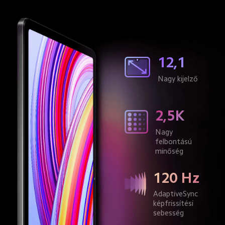
12,1
Nagy kijelző
2,5K
Nagy 
felbontású 
minőség
120 Hz
AdaptiveSync 
képfrissítési 
sebesség