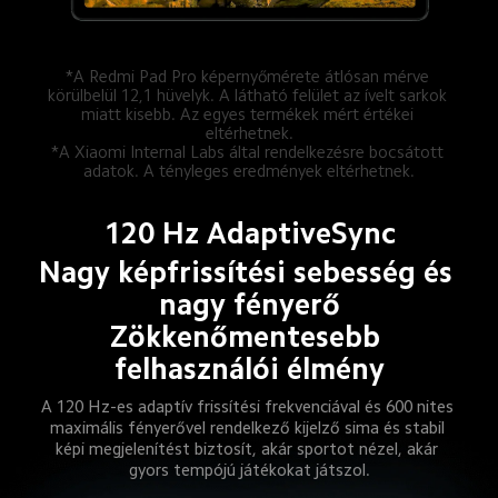
*A Redmi Pad Pro képernyőmérete átlósan mérve 
körülbelül 12,1 hüvelyk. A látható felület az ívelt sarkok 
miatt kisebb. Az egyes termékek mért értékei 
eltérhetnek.

*A Xiaomi Internal Labs által rendelkezésre bocsátott 
adatok. A tényleges eredmények eltérhetnek.
120 Hz AdaptiveSync
Nagy képfrissítési sebesség és 
nagy fényerő
Zökkenőmentesebb 
felhasználói élmény
A 120 Hz-es adaptív frissítési frekvenciával és 600 nites 
maximális fényerővel rendelkező kijelző sima és stabil 
képi megjelenítést biztosít, akár sportot nézel, akár 
gyors tempójú játékokat játszol.