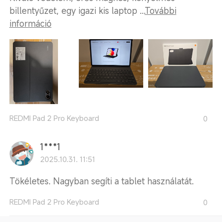
billentyűzet, egy igazi kis laptop ...
További
információ
REDMI Pad 2 Pro Keyboard
0
1***1
2025.10.31. 11:51
Tökéletes. Nagyban segíti a tablet használatát.
REDMI Pad 2 Pro Keyboard
0