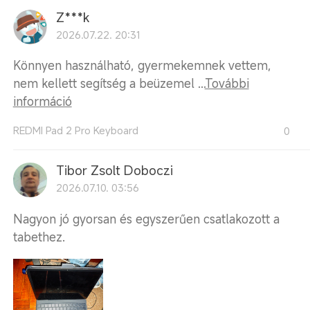
Z***k
2026.07.22. 20:31
Könnyen használható, gyermekemnek vettem,
nem kellett segítség a beüzemel ...
További
információ
REDMI Pad 2 Pro Keyboard
0
Tibor Zsolt Doboczi
2026.07.10. 03:56
Nagyon jó gyorsan és egyszerűen csatlakozott a
tabethez.