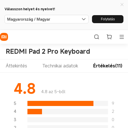
Válasszon helyet és nyelvet!
Magyarország / Magyar
Folytatás
REDMI Pad 2 Pro Keyboard
Áttekintés
Technikai adatok
Értékelés(11)
4.8
4.8 az 5-ből
5
9
4
2
3
0
2
0