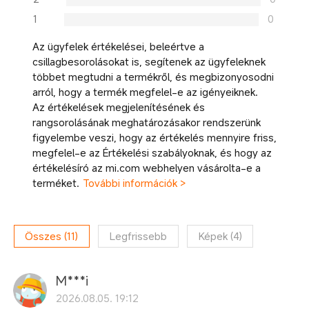
1
0
Az ügyfelek értékelései, beleértve a
csillagbesorolásokat is, segítenek az ügyfeleknek
többet megtudni a termékről, és megbizonyosodni
arról, hogy a termék megfelel-e az igényeiknek.
Az értékelések megjelenítésének és
rangsorolásának meghatározásakor rendszerünk
figyelembe veszi, hogy az értékelés mennyire friss,
megfelel-e az Értékelési szabályoknak, és hogy az
értékelésíró az mi.com webhelyen vásárolta-e a
terméket.
További információk >
Összes
(
11
)
Legfrissebb
Képek
(
4
)
M***i
2026.08.05. 19:12