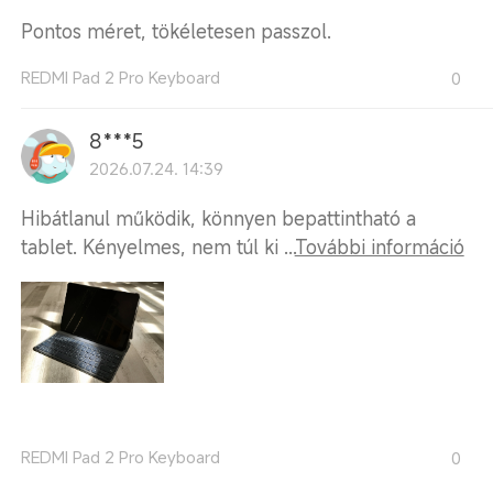
Pontos méret, tökéletesen passzol.
REDMI Pad 2 Pro Keyboard
0
8***5
2026.07.24. 14:39
Hibátlanul működik, könnyen bepattintható a
tablet. Kényelmes, nem túl ki ...
További információ
REDMI Pad 2 Pro Keyboard
0