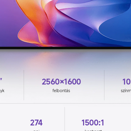
”
2560×1600
10
lyk
felbontás
szín
274
1500:1