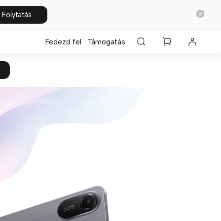
Folytatás
Fedezd fel
Támogatás