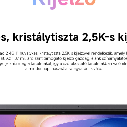
s, kristálytiszta 2,5K-s k
d 2 4G 11 hüvelykes, kristálytiszta 2,5K-s kijelzővel rendelkezik, amely
osít. Az 1,07 milliárd színt támogató kijelző gazdag, élénk színárnyalatok
el jeleníti meg a tartalmakat, így a szórakoztató tartalmakban való el
a mindennapi használatra egyaránt kiváló.