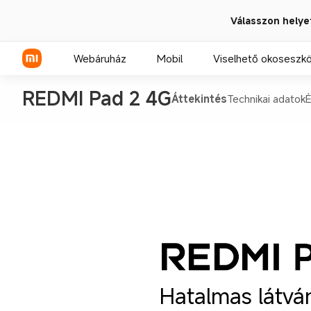
Válasszon helye
Webáruház
Mobil
Viselhető okoseszk
REDMI Pad 2 4G
Áttekintés
Technikai adatok
É
Xiaomi sorozat
REDMI sorozat
POCO telefonok
Hatalmas látván