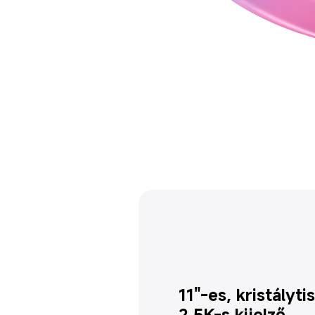
11"-es, kristályti
2,5K-s kijelző