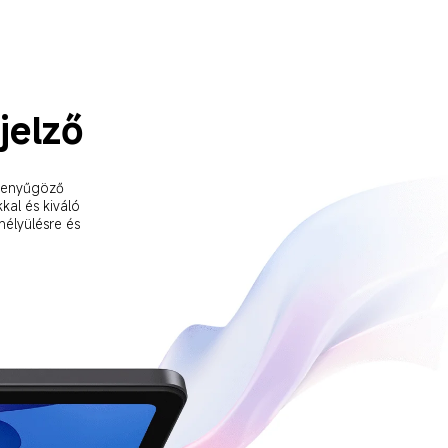
ijelző
 lenyűgöző 
kal és kiváló 
mélyülésre és 