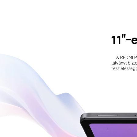
11"-e
A REDMI Pa
látványt bizt
részletességg