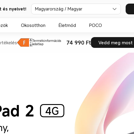
t és nyelvet!
Magyarország / Magyar
özök
Okosotthon
Életmód
POCO
Termékinformációs
74 990 Ft
rtékelés
Vedd meg most
adatlap
y, 