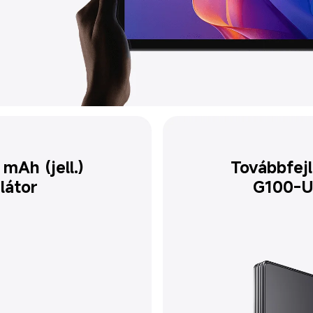
mAh (jell.) 
Továbbfejl
látor
G100-Ul