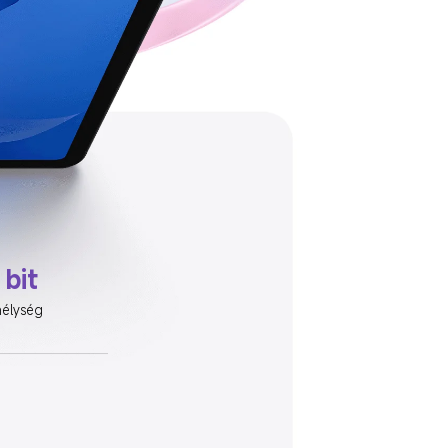
 bit
mélység