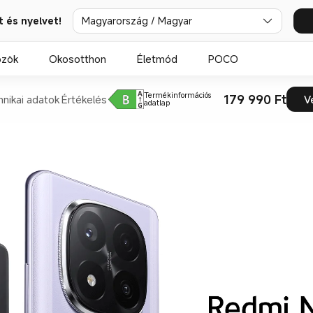
t és nyelvet!
Magyarország / Magyar
özök
Okosotthon
Életmód
POCO
Termékinformációs
179 990 Ft
hnikai adatok
Értékelés
V
adatlap