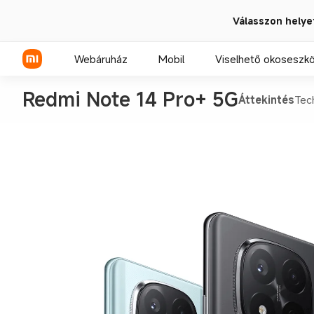
Válasszon helye
Webáruház
Mobil
Viselhető okoseszk
Redmi Note 14 Pro+ 5G
Áttekintés
Tec
Xiaomi sorozat
REDMI sorozat
POCO telefonok