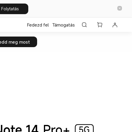
Folytatás
Fedezd fel
Támogatás
edd meg most