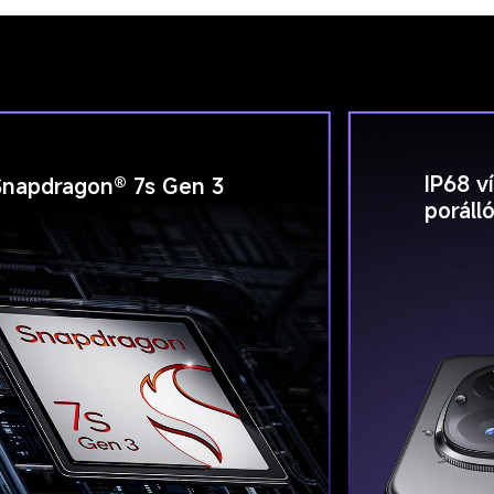
IP68 v
Snapdragon® 7s Gen 3
poráll