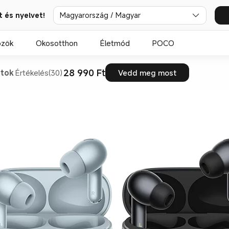
t és nyelvet!
Magyarország / Magyar
özök
Okosotthon
Életmód
POCO
28 990 Ft
atok
Értékelés(30)
Vedd meg most