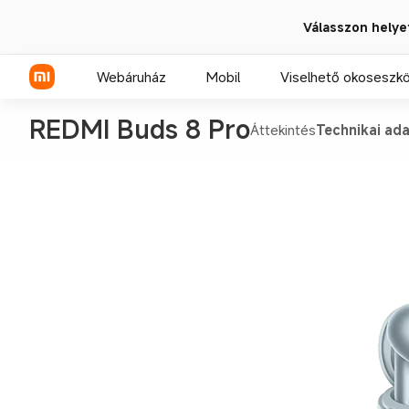
Válasszon helye
Webáruház
Mobil
Viselhető okoseszk
Áttekintés
Technikai ad
Xiaomi sorozat
REDMI sorozat
POCO telefonok