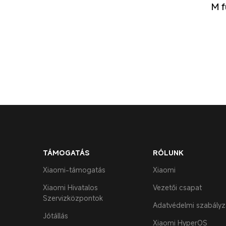
M f
TÁMOGATÁS
RÓLUNK
Xiaomi-támogatás
Xiaomi
Xiaomi Hivatalos
Vezetői csapat
Szervizközpontok
Adatvédelmi szabályz
Jótállás
Xiaomi HyperOS