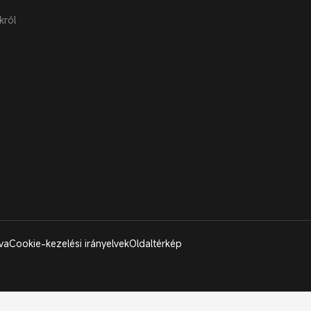
król
va
Cookie-kezelési irányelvek
Oldaltérkép