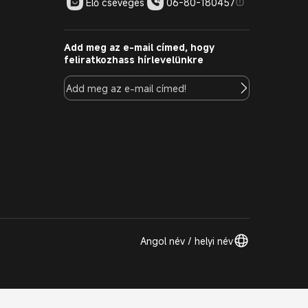
Élő csevegés
06-80-180457
Add meg az e-mail címed, hogy
feliratkozhass hírlevelünkre
Angol név / helyi név