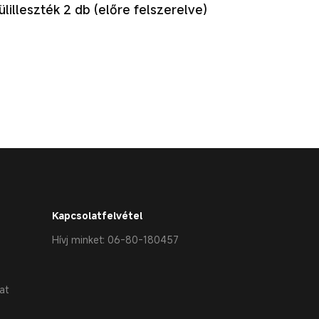
ülilleszték 2 db (előre felszerelve)
Kapcsolatfelvétel
Hívj minket: 06-80-180457
at