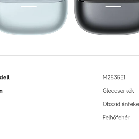
dell
M2535E1
n
Gleccserkék
Obszidiánfeke
Felhőfehér