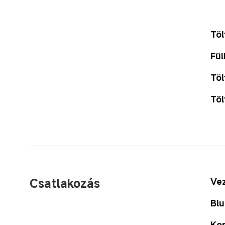
Töl
Fül
Töl
Töl
Csatlakozás
Vez
Blu
Ko