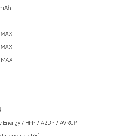
 mAh
A MAX
A MAX
A MAX
4
 Energy / HFP / A2DP / AVRCP
kadálymentes tér)