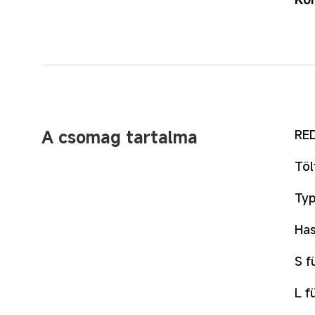
A csomag tartalma
RED
Töl
Typ
Has
S f
L f