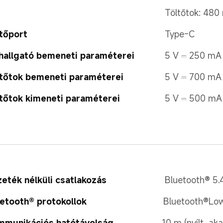
Töltőtok: 480
tőport
Type-C
hallgató bemeneti paraméterei
5 V ⎓ 250 m
tőtok bemeneti paraméterei
5 V ⎓ 700 m
tőtok kimeneti paraméterei
5 V ⎓ 500 m
eték nélküli csatlakozás
Bluetooth® 5.
etooth® protokollok
Bluetooth®Low
mmunikációs hatótávolság
10 m (nyílt, a