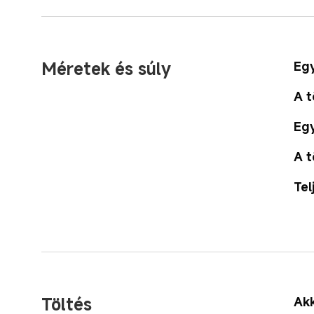
Méretek és súly
Egy
A t
Egy
A t
Tel
Töltés
Ak