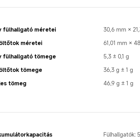
 fülhallgató méretei
30,6 mm × 21
öltőtok méretei
61,01 mm × 4
 fülhallgató tömege
5,3 ± 0,1 g
öltőtok tömege
36,3 g ± 1 g
jes tömeg
46,9 g ± 1 g
kumulátorkapacitás
Fülhallgatók: