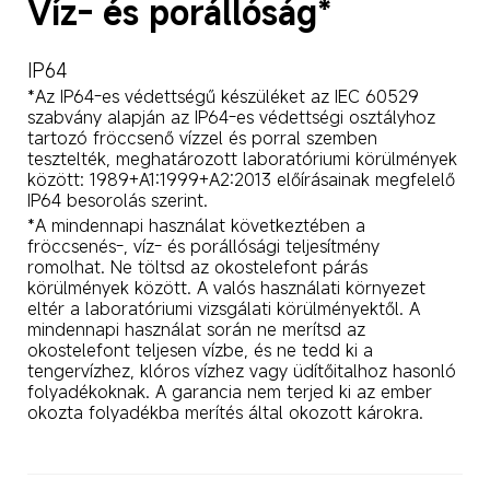
Víz- és porállóság*
IP64
*Az IP64-es védettségű készüléket az IEC 60529 
szabvány alapján az IP64-es védettségi osztályhoz 
tartozó fröccsenő vízzel és porral szemben 
tesztelték, meghatározott laboratóriumi körülmények 
között: 1989+A1:1999+A2:2013 előírásainak megfelelő 
IP64 besorolás szerint.
*A mindennapi használat következtében a 
fröccsenés-, víz- és porállósági teljesítmény 
romolhat. Ne töltsd az okostelefont párás 
körülmények között. A valós használati környezet 
eltér a laboratóriumi vizsgálati körülményektől. A 
mindennapi használat során ne merítsd az 
okostelefont teljesen vízbe, és ne tedd ki a 
tengervízhez, klóros vízhez vagy üdítőitalhoz hasonló 
folyadékoknak. A garancia nem terjed ki az ember 
okozta folyadékba merítés által okozott károkra.