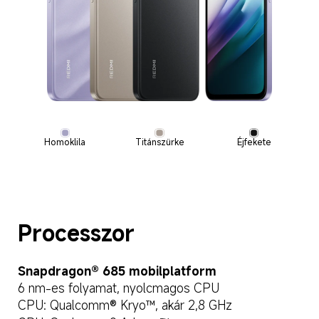
Homoklila
Titánszürke
Éjfekete
Processzor
Snapdragon® 685 mobilplatform
6 nm-es folyamat, nyolcmagos CPU
CPU: Qualcomm® Kryo™, akár 2,8 GHz