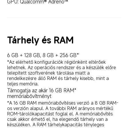
GPU: Qualcomm® Adreno™
Tárhely és RAM
6 GB + 128 GB, 8 GB + 256 GB*
*Az elérhető konfigurációk régiónként eltérőek 
lehetnek. Az operációs rendszer és a készülék előre 
telepített szoftverének tárolása miatt a 
rendelkezésre álló RAM és tárhely kisebb, mint a 
teljes memória.
Támogatja az akár 16 GB RAM* 
memóriabővítményt
*A 16 GB RAM memóriabővítéses verzió a 8 GB RAM-
os verzión alapul. A további RAM arányos mértékű 
ROM-tárolókapacitást foglal el. A memóriabővítés 
csak akkor érhető el, ha elegendő tárhely van a 
készüléken. A RAM tárhelykapacitás tényleges 