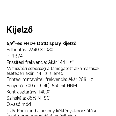
Kijelző
6,9"-es FHD+ DotDisplay kijelző
Felbontás: 2340 × 1080
PPI 374
Frissítési frekvencia: Akár 144 Hz*
*A frissítési sebesség a támogatott alkalmazások 
esetében akár 144 Hz is lehet.
Érintési mintavételi frekvencia: Akár 288 Hz
Fényerő: 700 nit (jell.), 850 nit HBM
Kontrasztarány: 1400:1
Színskála: 85% NTSC
Olvasó mód
TÜV Rheinland alacsony kékfény-kibocsátási 
(szoftveres megoldás) tanúsítvány
