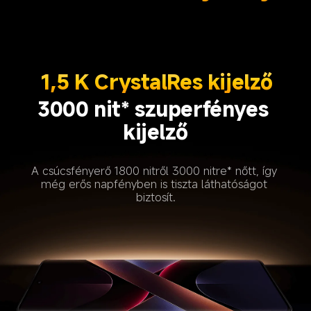
1,5 K CrystalRes kijelző
3000 nit* szuperfényes 
kijelző
A csúcsfényerő 1800 nitről 3000 nitre* nőtt, így 
még erős napfényben is tiszta láthatóságot 
biztosít.