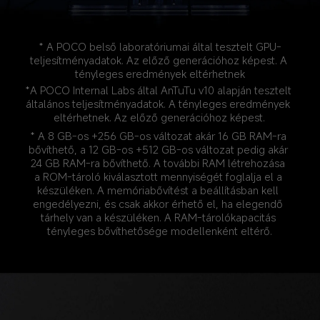
* A POCO belső laboratóriumai által tesztelt GPU-
teljesítményadatok. Az előző generációhoz képest. A 
tényleges eredmények eltérhetnek
*A POCO Internal Labs által AnTuTu v10 alapján tesztelt 
általános teljesítményadatok. A tényleges eredmények 
eltérhetnek. Az előző generációhoz képest.
* A 8 GB-os +256 GB-os változat akár 16 GB RAM-ra 
bővíthető, a 12 GB-os +512 GB-os változat pedig akár 
24 GB RAM-ra bővíthető. A további RAM létrehozása 
a ROM-tároló kiválasztott mennyiségét foglalja el a 
készüléken. A memóriabővítést a beállításban kell 
engedélyezni, és csak akkor érhető el, ha elegendő 
tárhely van a készüléken. A RAM-tárolókapacitás 
tényleges bővíthetősége modellenként eltérő.