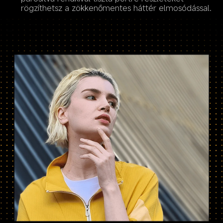
rögzíthetsz a zökkenőmentes háttér elmosódással.