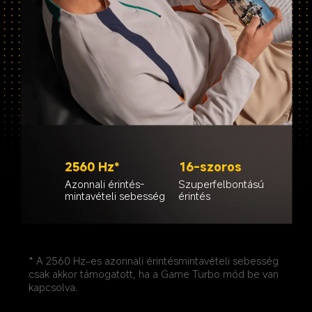
2560 Hz*
16-szoros
Azonnali érintés-
Szuperfelbontású 
mintavételi sebesség
érintés
* A 2560 Hz-es azonnali érintésmintavételi sebesség 
csak akkor támogatott, ha a Game Turbo mód be van 
kapcsolva.