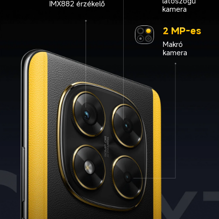
látószögű 
IMX882 érzékelő
kamera
2 MP-es
Makró 
kamera