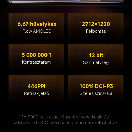
6,67 hüvelykes
2712×1220
Flow AMOLED
Felbontás
5 000 000:1
12 bit
Kontrasztarány
Színmélység
446PPI
100% DCI-P3
Retinakijelző
Széles színskála
*A 3000 nit a csúcsfényerőre vonatkozik. Az 
adatokat a POCO belső laboratóriumai szolgáltatták.