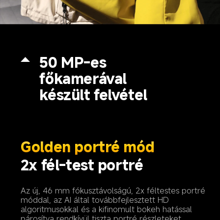
50 MP-es 
főkamerával 
készült felvétel
Golden portré mód
2x fél-test portré
Az új, 46 mm fókusztávolságú, 2x féltestes portré 
móddal, az AI által továbbfejlesztett HD 
algoritmusokkal és a kifinomult bokeh hatással 
párosítva rendkívül tiszta portré részleteket 