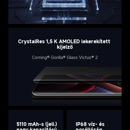
CrystalRes 1,5 K AMOLED lekerekített 
kijelző
Corning® Gorilla® Glass Victus® 2
5110 mAh-s (jell.) 
IP68 víz- és 
nagy kapacitású 
porállóság