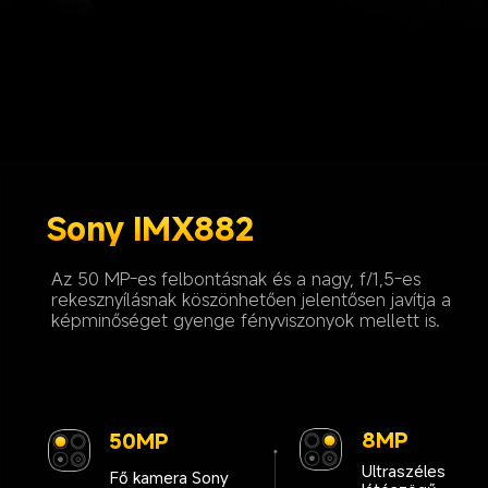
Sony IMX882
Az 50 MP-es felbontásnak és a nagy, f/1,5-es 
rekesznyílásnak köszönhetően jelentősen javítja a 
képminőséget gyenge fényviszonyok mellett is.
20MP
Elülső kamera
8MP
50MP
Ultraszéles 
Fő kamera Sony 