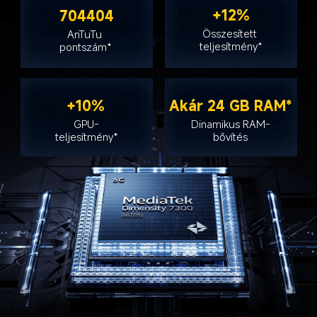
+12%
704404
Összesített 
AnTuTu 
teljesítmény*
pontszám*
+10%
Akár 24 GB RAM*
GPU-
Dinamikus RAM-
teljesítmény*
bővítés