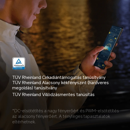
TÜV Rheinland Cirkadiántámogatás tanúsítvány
TÜV Rheinland Alacsony kékfényszint (hardveres 
megoldás) tanúsítvány
TÜV Rheinland Villódzásmentes tanúsítás
*DC-elsötétítés a nagy fényerőért és PWM-elsötétítés 
az alacsony fényerőért. A tényleges tapasztalatok 
eltérhetnek.