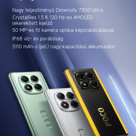
Nagy teljesítményű Dimensity 7300-Ultra
CrystalRes 1,5 K 120 Hz-es AMOLED 
lekerekített kijelző
50 MP-es fő kamera optikai képstabilizálással
IP68 víz- és porállóság
5110 mAh-s (jell.) nagy kapacitású akkumulátor