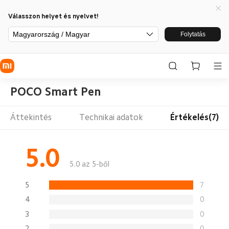
Válasszon helyet és nyelvet!
Magyarország / Magyar
Folytatás
POCO Smart Pen
Áttekintés
Technikai adatok
Értékelés(7)
5.0
5.0 az 5-ből
5
7
4
0
3
0
2
0