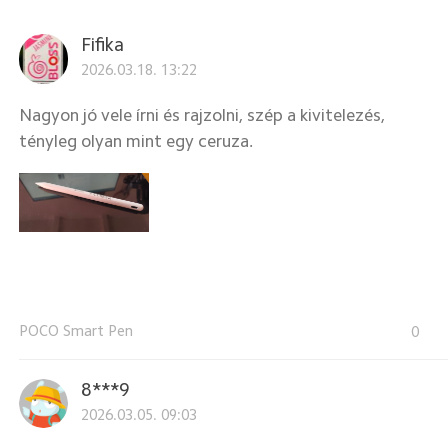
Fifika
2026.03.18. 13:22
Nagyon jó vele írni és rajzolni, szép a kivitelezés,
tényleg olyan mint egy ceruza.
POCO Smart Pen
0
8***9
2026.03.05. 09:03