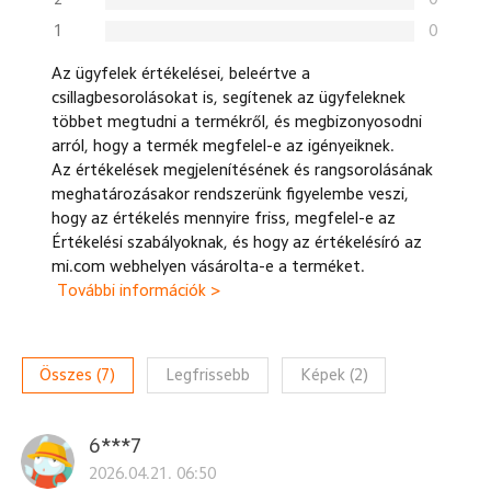
1
0
Az ügyfelek értékelései, beleértve a
csillagbesorolásokat is, segítenek az ügyfeleknek
többet megtudni a termékről, és megbizonyosodni
arról, hogy a termék megfelel-e az igényeiknek.
Az értékelések megjelenítésének és rangsorolásának
meghatározásakor rendszerünk figyelembe veszi,
hogy az értékelés mennyire friss, megfelel-e az
Értékelési szabályoknak, és hogy az értékelésíró az
mi.com webhelyen vásárolta-e a terméket.
További információk >
Összes
(
7
)
Legfrissebb
Képek
(
2
)
6***7
2026.04.21. 06:50