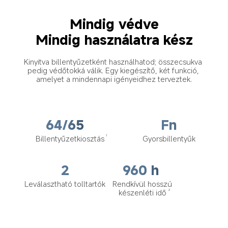
Mindig védve
Mindig használatra kész
Kinyitva billentyűzetként használhatod; összecsukva 
pedig védőtokká válik. Egy kiegészítő, két funkció, 
amelyet a mindennapi igényeidhez terveztek.
64/65
Fn
Billentyűzetkiosztás
Gyorsbillentyűk
1
2
960 h
Leválasztható tolltartók
Rendkívül hosszú 
készenléti idő
2