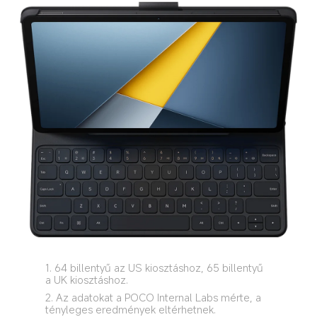
1. 64 billentyű az US kiosztáshoz, 65 billentyű 
a UK kiosztáshoz.
2. Az adatokat a POCO Internal Labs mérte, a 
tényleges eredmények eltérhetnek.