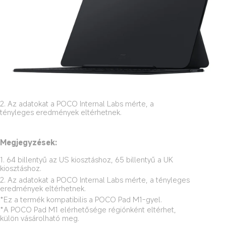
2. Az adatokat a POCO Internal Labs mérte, a 
tényleges eredmények eltérhetnek.
Megjegyzések:
1. 64 billentyű az US kiosztáshoz, 65 billentyű a UK 
kiosztáshoz.
2. Az adatokat a POCO Internal Labs mérte, a tényleges 
eredmények eltérhetnek.
*Ez a termék kompatibilis a POCO Pad M1-gyel.
*A POCO Pad M1 elérhetősége régiónként eltérhet, 
külön vásárolható meg.