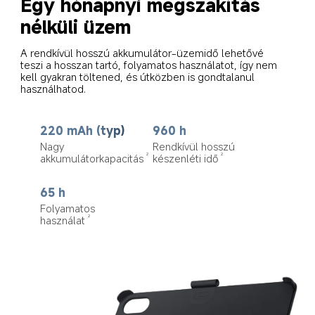
Egy hónapnyi megszakítás 
nélküli üzem
A rendkívül hosszú akkumulátor-üzemidő lehetővé 
teszi a hosszan tartó, folyamatos használatot, így nem 
kell gyakran töltened, és útközben is gondtalanul 
használhatod.
220 mAh (typ)
960 h
Nagy 
Rendkívül hosszú 
akkumulátorkapacitás
készenléti idő
2
2
65 h
Folyamatos 
használat
2