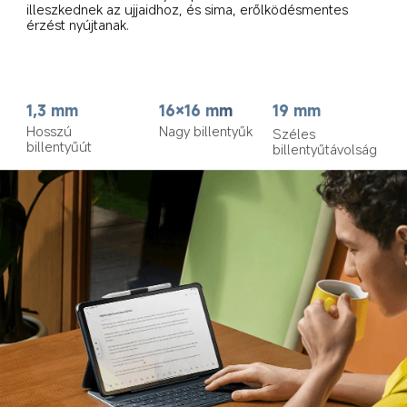
illeszkednek az ujjaidhoz, és sima, erőlködésmentes 
érzést nyújtanak.
1,3 mm
16×16 mm
19 mm
Hosszú 
Nagy billentyűk
Széles 
billentyűút
billentyűtávolság