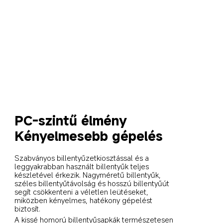
PC-szintű élmény
Kényelmesebb gépelés
Szabványos billentyűzetkiosztással és a 
leggyakrabban használt billentyűk teljes 
készletével érkezik. Nagyméretű billentyűk, 
széles billentyűtávolság és hosszú billentyűút 
segít csökkenteni a véletlen leütéseket, 
miközben kényelmes, hatékony gépelést 
biztosít.
A kissé homorú billentyűsapkák természetesen 