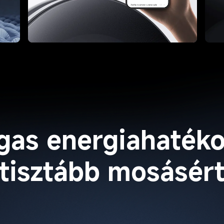
gas energiahatéko
tisztább mosásér