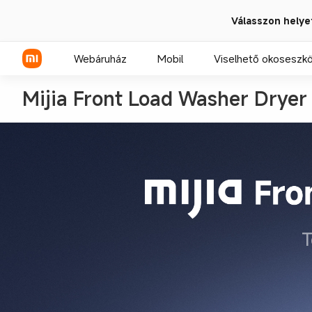
Válasszon helye
Webáruház
Mobil
Viselhető okoseszk
Xiaomi sorozat
REDMI sorozat
POCO telefonok
T