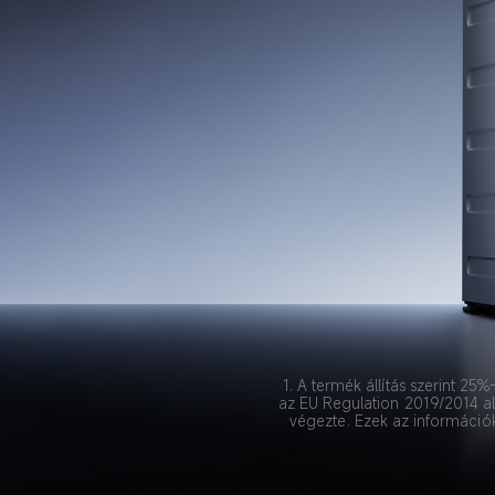
1. A termék állítás szerint 
az EU Regulation 2019/2014 al
végezte. Ezek az információk