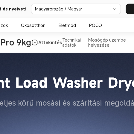
t és nyelvet!
Magyarország / Magyar
özök
Okosotthon
Életmód
POCO
Technikai
Mosógép üzembe
Áttekintés
adatok
helyezése
eljes körű mosási és szárítási megold