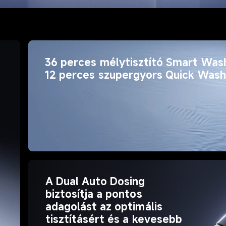
36 perces mélytisztító Smart Was
12 perces szupergyors Quick Wash
A Dual Auto Dosing 
biztosítja a pontos 
adagolást az optimális 
tisztításért és a kevesebb 