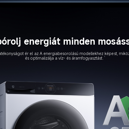
pórolj energiát minden mosáss
konyságot ér el az A energiabesorolású modellekhez képest, miközben 
1
és optimalizálja a víz- és áramfogyasztást.