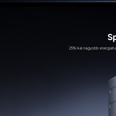
S
25%-kal nagyobb energiahaté