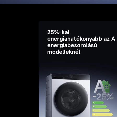
25%-kal 
energiahatékonyabb az A 
energiabesorolású 
modelleknél