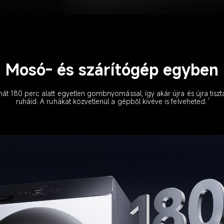
Mosó- és szárítógép egyben
hát 180 perc alatt egyetlen gombnyomással, így akár újra és újra tisztá
2
ruháid. A ruhákat közvetlenül a gépből kivéve is felveheted.