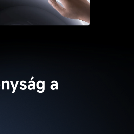
nyság a 
t