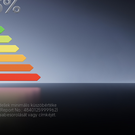
ellek minimális küszöbértéke 
. (Report No.: 4840125999962) 
giabesorolását vagy címkéjét.