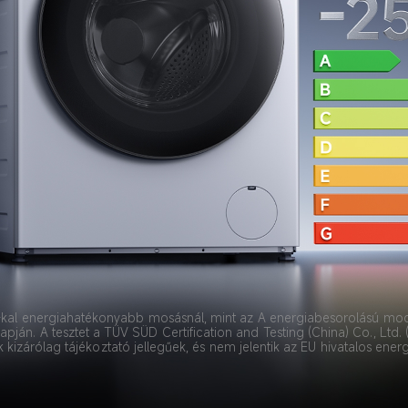
25%-kal energiahatékonyabb mosásnál, mint az A energiabesorolású mod
apján. A tesztet a TÜV SÜD Certification and Testing (China) Co., Ltd
 kizárólag tájékoztató jellegűek, és nem jelentik az EU hivatalos ener