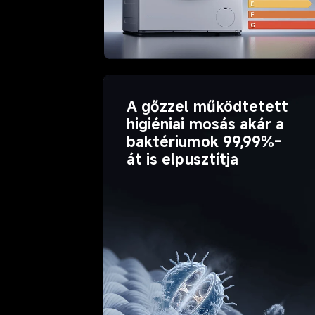
A gőzzel működtetett 
higiéniai mosás akár a 
baktériumok 99,99%-
át is elpusztítja