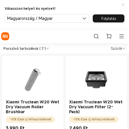
Válasszon helyet és nyelvet!
Magyarország / Magyar
Folytatás
Shop Porszívók Porszívó tart
Shop Porszívók Porszívó tartozékok in 
Porszívó tartozékok
( 7 )
Szűrők
Xiaomi Truclean W20 Wet
Xiaomi Truclean W20 Wet
Dry Vacuum Roller
Dry Vacuum Filter (2-
Brushbar
Pack)
-10% (Csak új felhasználóknak)
-10% (Csak új felhasználóknak)
3 990
Ft
2 490
Ft