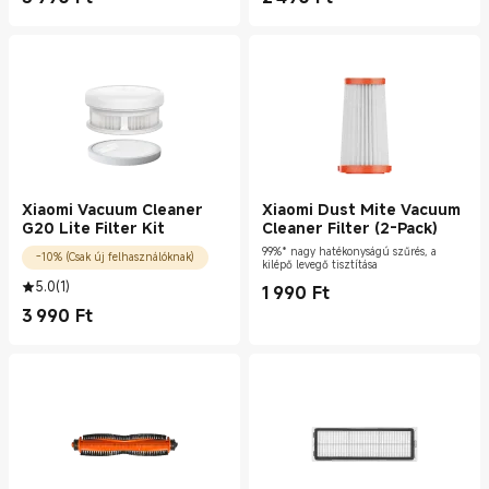
Current Price Ft3990.00
Current Price Ft2490.00
Xiaomi Vacuum Cleaner
Xiaomi Dust Mite Vacuum
G20 Lite Filter Kit
Cleaner Filter (2-Pack)
99%* nagy hatékonyságú szűrés, a
-10% (Csak új felhasználóknak)
kilépő levegő tisztítása
5.0
(
1
)
1 990
Ft
Current Price Ft1990.00
3 990
Ft
Current Price Ft3990.00