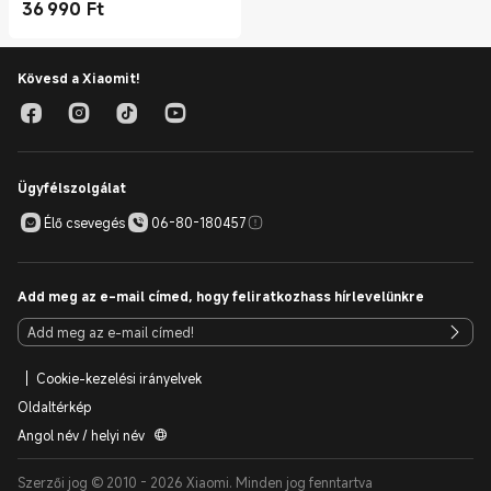
36 990
Ft
Current Price Ft36990.00
Kövesd a Xiaomit!
Ügyfélszolgálat
Élő csevegés
06-80-180457
Add meg az e-mail címed, hogy feliratkozhass hírlevelünkre
Cookie-kezelési irányelvek
Oldaltérkép
Angol név / helyi név
Szerzői jog © 2010 - 2026 Xiaomi. Minden jog fenntartva