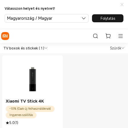
Válasszon helyet és nyelvet!
Magyarország / Magyar
Folytatás
Shop TV és háztartási eszköz
Shop TV és háztartási eszközök TV boxo
TV boxok és stickek
( 1 )
Szűrők
Xiaomi TV Stick 4K
-10% (Csak új felhasználóknak)
Ingyenes szállítás
5.0
(
1
)