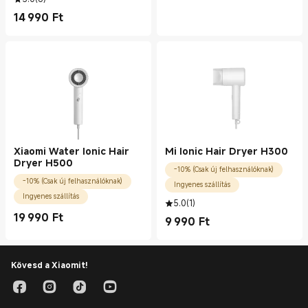
14 990
Ft
Current Price Ft14990.00
Xiaomi Water Ionic Hair
Mi Ionic Hair Dryer H300
Dryer H500
-10% (Csak új felhasználóknak)
-10% (Csak új felhasználóknak)
Ingyenes szállítás
Ingyenes szállítás
5.0
(
1
)
19 990
Ft
9 990
Ft
Current Price Ft19990.00
Current Price Ft9990.00
Kövesd a Xiaomit!