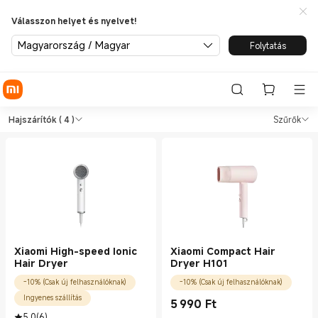
Válasszon helyet és nyelvet!
Magyarország / Magyar
Folytatás
Shop Testápolási eszközök Haj
Shop Testápolási eszközök Hajszárítók 
Hajszárítók
( 4 )
Szűrők
Xiaomi High-speed Ionic
Xiaomi Compact Hair
Hair Dryer
Dryer H101
-10% (Csak új felhasználóknak)
-10% (Csak új felhasználóknak)
Ingyenes szállítás
5 990
Ft
Current Price Ft5990.00
5.0
(
6
)