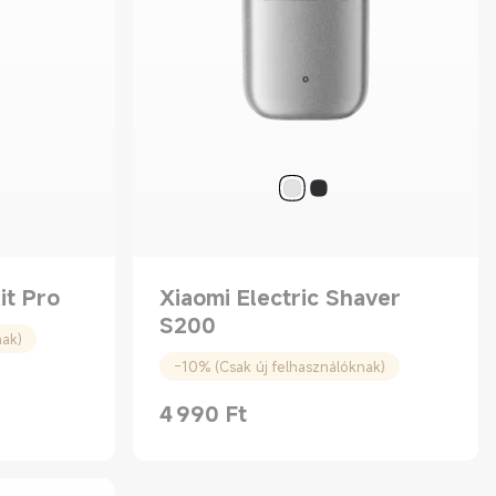
it Pro
Xiaomi Electric Shaver
S200
nak)
-10% (Csak új felhasználóknak)
4 990
Ft
Current Price Ft4990.00