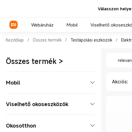
Válasszon helye
Webáruház
Mobil
Viselhető okoseszk
Shop Testápolási eszközök El
Kezdőlap
/
Összes termék
/
Testápolási eszközök
/
Elekt
Shop Tes
Xiaomi sorozat
Összes termék
>
relevan
REDMI sorozat
POCO telefonok
Akciós
:
Mobil
Mobiltelefonok
Viselhető okoseszközök
Xiaomi sorozat
Tabletek
Okosórák
Okosotthon
REDMI sorozat
Tablet