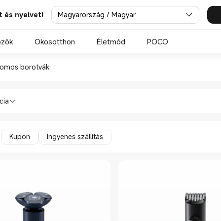
Magyarország / Magyar
t és nyelvet!
özök
Okosotthon
Életmód
POCO
ektromos borotvák in Xiaomi 
romos borotvák
tápolási eszközök Elektromos borotvák 
cia
Kupon
Ingyenes szállítás