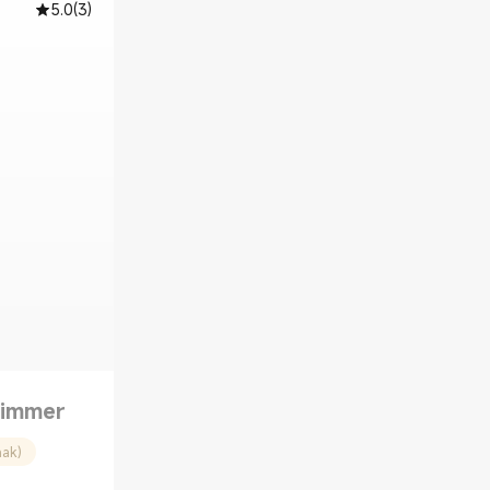
5.0
(
3
)
rimmer
nak)