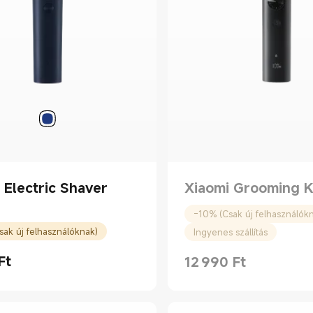
 Electric Shaver
Xiaomi Grooming K
-10% (Csak új felhasználók
ak új felhasználóknak)
Ingyenes szállítás
Ft
12 990
Ft
rice Ft6990.00
Current Price Ft12990.00