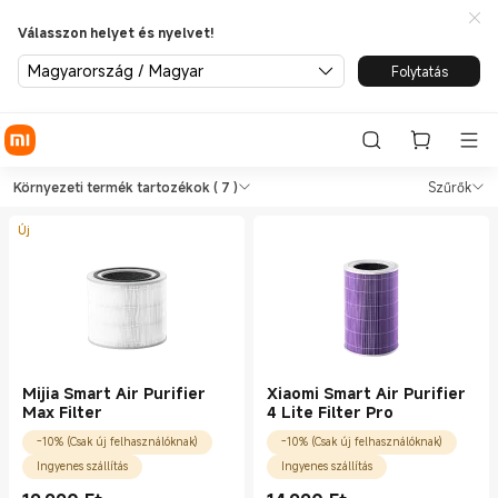
Válasszon helyet és nyelvet!
Magyarország / Magyar
Folytatás
Shop Környezeti termékek Kör
Shop Környezeti termékek Környezeti t
Környezeti termék tartozékok
( 7 )
Szűrők
Új
Mijia Smart Air Purifier
Xiaomi Smart Air Purifier
Max Filter
4 Lite Filter Pro
-10% (Csak új felhasználóknak)
-10% (Csak új felhasználóknak)
Ingyenes szállítás
Ingyenes szállítás