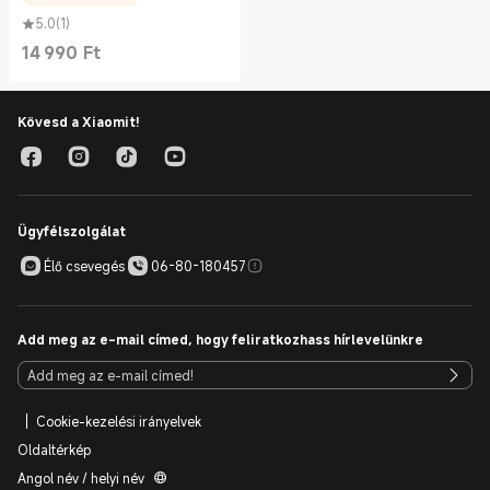
5.0
(
1
)
14 990
Ft
Current Price Ft14990.00
Kövesd a Xiaomit!
Ügyfélszolgálat
Élő csevegés
06-80-180457
Add meg az e-mail címed, hogy feliratkozhass hírlevelünkre
Cookie-kezelési irányelvek
Oldaltérkép
Angol név / helyi név