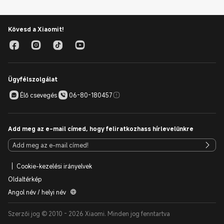
Kövesd a Xiaomit!
Ügyfélszolgálat
Élő csevegés
06-80-180457
Add meg az e-mail címed, hogy feliratkozhass hírlevelünkre
Cookie-kezelési irányelvek
Oldaltérkép
Angol név / helyi név
Szerzői jog © 2010 - 2026 Xiaomi. Minden jog fenntartva