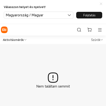
Válasszon helyet és nyelvet!
Magyarország / Magyar
Folytatás
Shop Aktivitásmérők in Xiaom
Shop Aktivitásmérők in Xiaomi Official
Aktivitásmérők
Szűrők
Nem találtam semmit