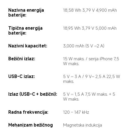
Nazivna energija 
18,58 Wh 3,79 V 4,900 mAh
baterije:
Tipična energija 
18,95 Wh 3,79 V 5,000 mAh
baterije:
Nazivni kapacitet:
3,000 mAh (5 V ⎓2 A)
Bežični izlaz:
15 W maks. / serija iPhone 7,5 
W maks.
USB-C izlaz:
5 V ⎓ 3 A / 9 V⎓ 2,5 A 22,5 W 
maks.
Izlaz (USB-C + bežični):
5 V ⎓ 1,5 A 7,5 W maks. + 5 
W maks.
Radna frekvencija:
120 – 147 kHz
Mehanizam bežičnog 
Magnetska indukcija