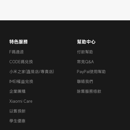
特色服務
幫助中心
F碼通道
付款幫助
CODE碼兌換
常見Q&A
小米之家(直營店/專賣店)
PayPal使用幫助
IMEI權益兌換
聯絡我們
企業團購
除舊服務條款
Xiaomi Care
以舊換新
學生優惠