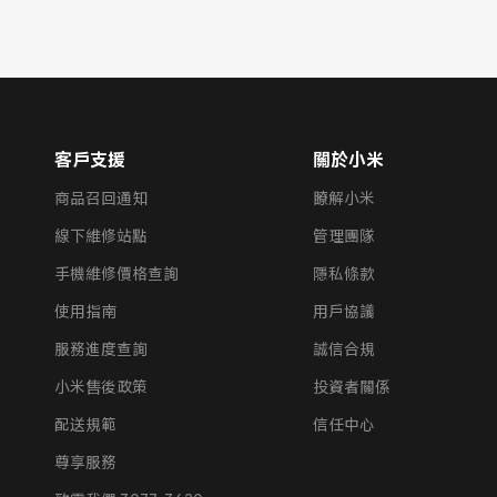
客戶支援
關於小米
商品召回通知
瞭解小米
線下維修站點
管理團隊
手機維修價格查詢
隱私條款
使用指南
用戶協議
服務進度查詢
誠信合規
小米售後政策
投資者關係
配送規範
信任中心
尊享服務