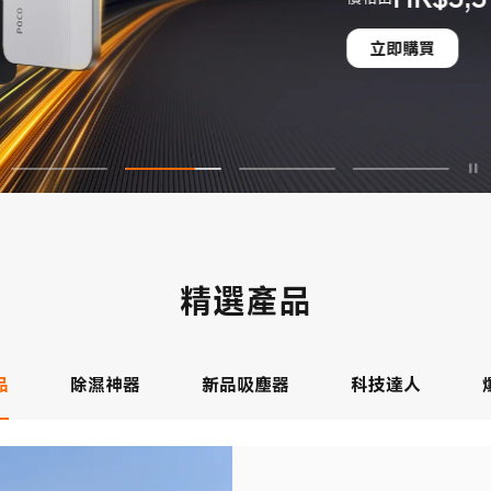
現價 HK$3399
市場價格 HK$3,799
立即購買
精選產品
品
除濕神器
新品吸塵器
科技達人