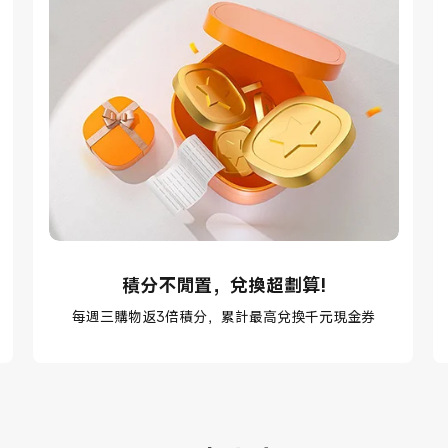
積分不閒置，兌換超劃算!
每週三購物返3倍積分，累計最高兌換千元現金券