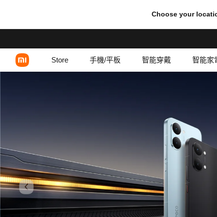
小米香港官網 | 智能手機及平板 |
Choose your locati
Store
手機/平板
智能穿戴
智能家
Xiaomi 系列
REDMI 系列
POCO 系列