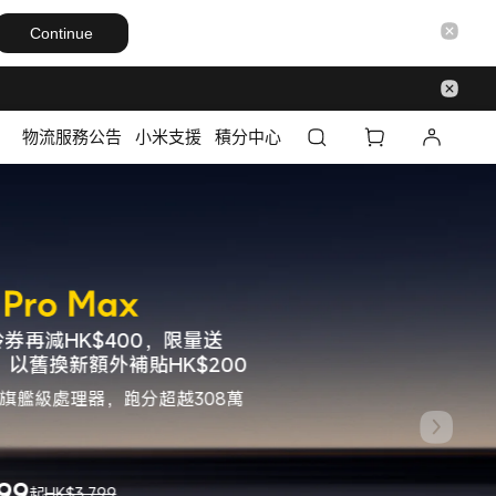
Continue
物流服務公告
小米支援
積分中心
拎券再減HK$400，限量送
券，以舊換新額外補貼HK$200
500s 旗艦級處理器，跑分超越308萬
99
起
HK$3,799