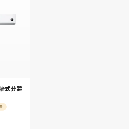
掛牆式分體
權益