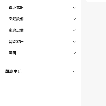
掃拖機器人
環境電器
手持吸塵器
暖風機
烹飪設備
洗地機
空氣淨化器
咖啡機
廚房設備
清潔家電配件
風扇
電飯煲
破壁料理機
智能家居
抽濕機
微波爐
淨水設備
DIY 智能門鎖
照明
淨化器配件
電鍋
洗碗機
攝影機及配件
室內燈
電磁爐
淨水器
潮流生活
智能門鐘
智能燈泡
空氣炸鍋
寵物用品
辦公
水壺
網關及感應器
隨身碟
供電設備
烹飪設備配件
溫濕度計