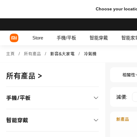
Choose your locati
Store
手機/平板
智能穿戴
智能家
Shop 影音&大家電 冷氣機 in Xi
主頁
/
所有產品
/
影音&大家電
/
冷氣機
Shop 影
Xiaomi 系列
所有產品
>
相關性
REDMI 系列
POCO 系列
減價
:
手機/平板
手機
新產品
智能穿戴
Xiaomi 系列
平板/配件