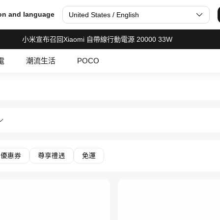
on and language
United States / English
小米宣布召回Xiaomi 自帶線行動電源 20000 33W
電
潮流生活
POCO
aomi 小米香港官網 Official S
音&大家電 冷氣機 in Xiaomi 小米香港官網 Off
優惠券
尊享禮遇
免運