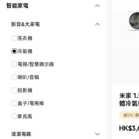
手錶及配件
智能家電
REDMI 系列
平板
智能手錶
手環及配件
POCO 系列
平板配件
影音&大家電
手錶配件
智能手環
耳機及配件
手機配件
洗衣機
手環配件
耳機
Smart Tags
冷氣機
tag
智能眼鏡及配件
電視/智慧顯示器
智能眼鏡
喇叭/音箱
投影機
米家 
體冷氣
盒子/電視棒
減5% (
麥克風
HK$
3,
現價 HK$3
清潔電器