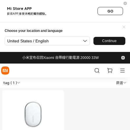
Mi Store APP
GO
前往APP,享受流暢的購物體驗。
Choose your location and language
United States / English
Continue
小米宣布召回Xiaomi 自帶線行動電源 20000 33W
Shop Smart Tags tag in Xi
Shop Smart Tags tag in Xiaomi 小米香
tag
( 1 )
篩選