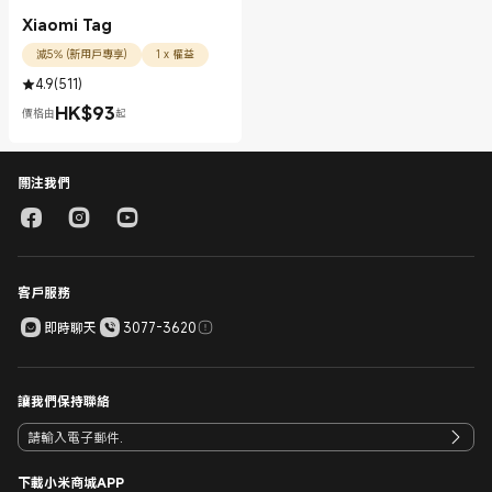
Xiaomi Tag
減5% (新用戶專享)
1 x 權益
4.9
(
511
)
HK$
93
價格由
起
現價 HK$93.00
關注我們
客戶服務
即時聊天
3077-3620
讓我們保持聯絡
下載小米商城APP