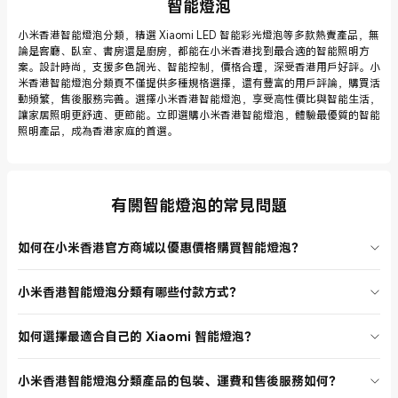
智能燈泡
小米香港智能燈泡分類，精選 Xiaomi LED 智能彩光燈泡等多款熱賣產品，無
論是客廳、臥室、書房還是廚房，都能在小米香港找到最合適的智能照明方
案。設計時尚，支援多色調光、智能控制，價格合理，深受香港用戶好評。小
米香港智能燈泡分類頁不僅提供多種規格選擇，還有豐富的用戶評論，購買活
動頻繁，售後服務完善。選擇小米香港智能燈泡，享受高性價比與智能生活，
讓家居照明更舒適、更節能。立即選購小米香港智能燈泡，體驗最優質的智能
照明產品，成為香港家庭的首選。
有關智能燈泡的常見問題
如何在小米香港官方商城以優惠價格購買智能燈泡？
小米香港經常推出智能燈泡分類的促銷活動，建議關注官網首頁和智能
小米香港智能燈泡分類有哪些付款方式？
燈泡分類頁，參加限時折扣或套裝優惠。註冊會員還可獲得專屬優惠
碼，部分新品上市時會有首發特價。選購時可比較不同型號，選擇最適
在小米香港購買智能燈泡分類產品時，支持多種付款方式，包括信用
合自己的 Xiaomi 智能燈泡，享受香港本地快速配送和完善售後服務。
如何選擇最適合自己的 Xiaomi 智能燈泡？
卡、PayPal、支付寶等。結帳流程簡單安全，所有 Xiaomi 智能燈泡產
品均可享受正品保障。付款後可即時查詢訂單狀態，香港地區配送速度
小米香港智能燈泡分類頁提供多款型號，建議根據家居空間、照明需求
快，讓您安心選購。
小米香港智能燈泡分類產品的包裝、運費和售後服務如何？
和預算選擇。每款 Xiaomi 智能燈泡都標明主要功能及特色，瀏覽用戶