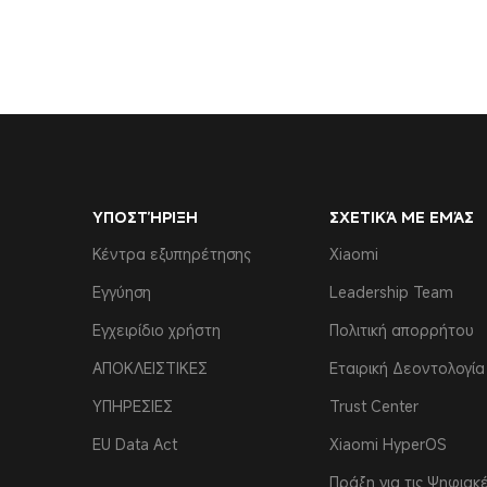
ΥΠΟΣΤΉΡΙΞΗ
ΣΧΕΤΙΚΆ ΜΕ ΕΜΆΣ
Κέντρα εξυπηρέτησης
Xiaomi
Εγγύηση
Leadership Team
Εγχειρίδιο χρήστη
Πολιτική απορρήτου
ΑΠΟΚΛΕΙΣΤΙΚΕΣ
Εταιρική Δεοντολογία
ΥΠΗΡΕΣΙΕΣ
Trust Center
EU Data Act
Xiaomi HyperOS
Πράξη για τις Ψηφιακ