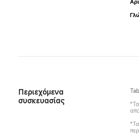
Αρ
Γλ
Περιεχόμενα 
Tab
συσκευασίας
*Τα
απο
*Τα
περ