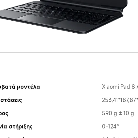
μβατά μοντέλα
Xiaomi Pad 8 
αστάσεις
253,41*187,87
ρος
590 g ± 10 g
ία στήριξης
0-124°