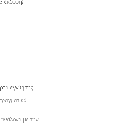
S έκδοση)
άρτα εγγύησης
πραγματικά 
 ανάλογα με την 