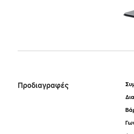
Προδιαγραφές
Συ
Δι
Βά
Γων