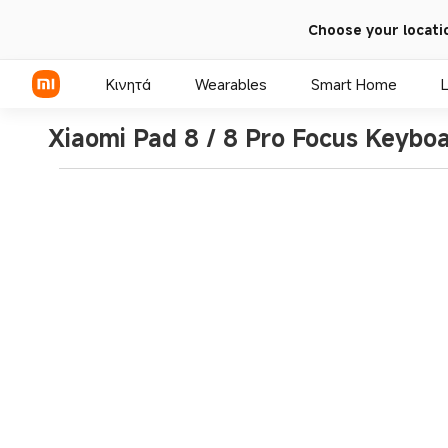
Choose your locati
Κινητά
Wearables
Smart Home
L
Xiaomi Pad 8 / 8 Pro Focus Keybo
Σειρά Xiaomi
Σειρά REDMI
Τηλέφωνα POCO