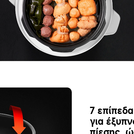
7 επίπεδ
για έξυπν
πίεσης, ώ