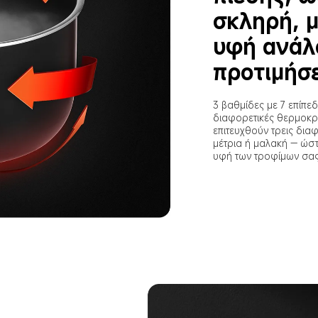
σκληρή, μ
υφή ανάλο
προτιμήσε
3 βαθμίδες με 7 επίπε
διαφορετικές θερμοκρα
επιτευχθούν τρεις δια
μέτρια ή μαλακή — ώστ
υφή των τροφίμων σας 