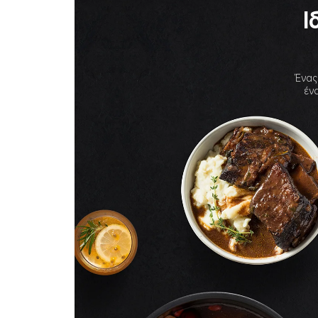
Ι
Ένας 
ένα