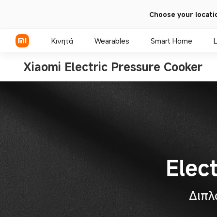
Choose your locati
Κινητά
Wearables
Smart Home
L
Xiaomi Electric Pressure Cooker
Σειρά Xiaomi
Σειρά REDMI
Τηλέφωνα POCO
Διπλ