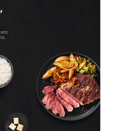
, 
νετε 
τα.