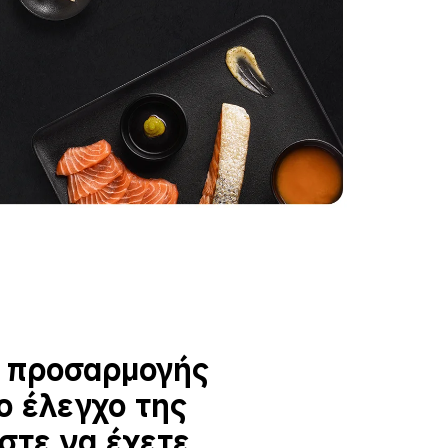
α προσαρμογής 
ο έλεγχο της 
στε να έχετε 