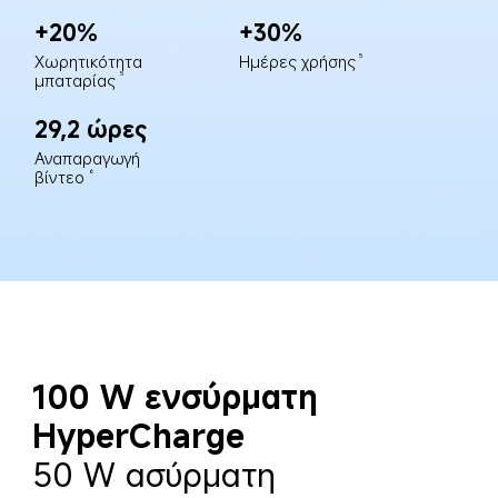
+20%
+30%
Xωρητικότητα 
Ημέρες χρήσης
5
μπαταρίας
5
29,2 ώρες
Αναπαραγωγή 
βίντεο
6
100 W ενσύρματη 
HyperCharge
50 W ασύρματη 