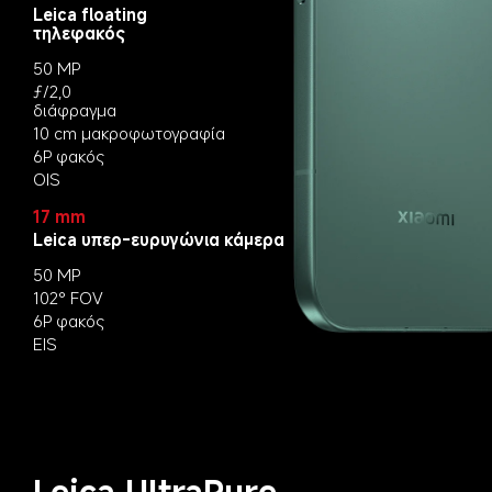
Leica floating 
τηλεφακός
50 MP
ƒ/2,0 
διάφραγμα
10 cm μακροφωτογραφία
6P φακός
OIS
17 mm
Leica υπερ-ευρυγώνια κάμερα
50 MP
102° FOV
6P φακός
EIS
Leica UltraPure 