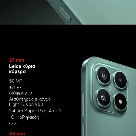
23 mm
Leica κύρια 
κάμερα
50 MP
ƒ/1,67 
διάφραγμα
Aισθητήρας εικόνας 
Light Fusion 950
2,4 μm Super Pixel 4 σε 1
1G + 6P φακός
OIS
60 mm