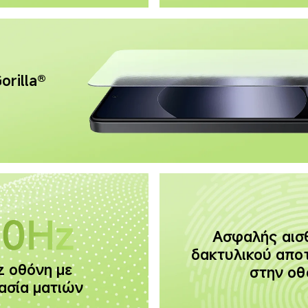
orilla® 
Ασφαλής αισ
δακτυλικού απο
 οθόνη με 
στην οθ
ασία ματιών