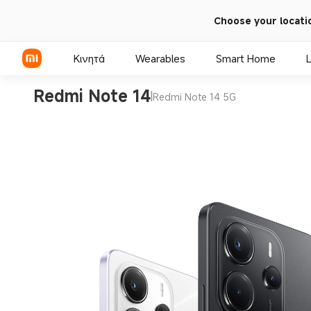
Choose your locati
Κινητά
Wearables
Smart Home
L
Redmi Note 14
|
Redmi Note 14 5G
Σειρά Xiaomi
Σειρά REDMI
Τηλέφωνα POCO