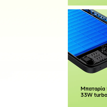
Μπαταρία 
33W turbo