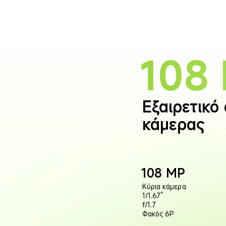
108
Εξαιρετικό
κάμερας
108 MP
Κύρια κάμερα
1/1.67"
f/1.7
Φακός 6P