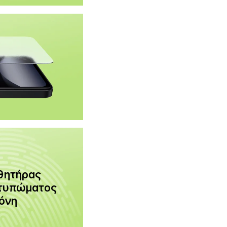
θητήρας 
τυπώματος 
όνη