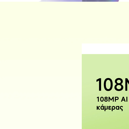
108MP ΑΙ
κάμερας