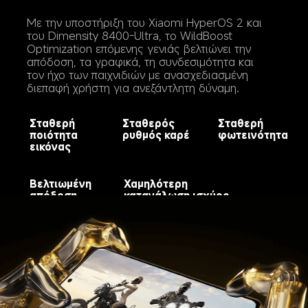
Με την υποστήριξη του Xiaomi HyperOS 2 και 
του Dimensity 8400-Ultra, το WildBoost 
Optimization επόμενης γενιάς βελτιώνει την 
απόδοση, τα γραφικά, τη συνδεσιμότητα και 
τον ήχο των παιχνιδιών με ανασχεδιασμένη 
διεπαφή χρήστη για ανεξάντλητη δύναμη.
Σταθερή 
Σταθερός 
Σταθερή 
ποιότητα 
ρυθμός καρέ
φωτεινότητα
εικόνας
Βελτιωμένη 
Χαμηλότερη 
απόδοση
κατανάλωση ισχύος