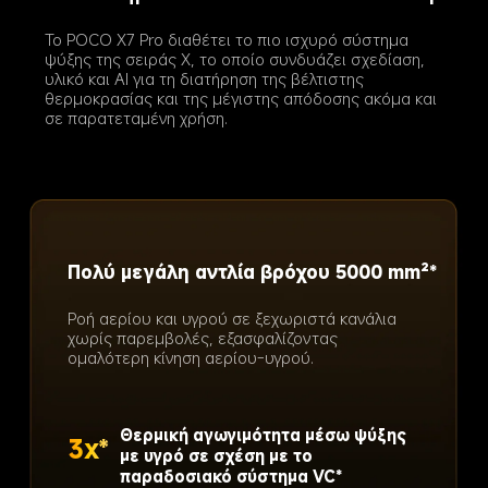
Το POCO X7 Pro διαθέτει το πιο ισχυρό σύστημα 
ψύξης της σειράς X, το οποίο συνδυάζει σχεδίαση, 
υλικό και ΑΙ για τη διατήρηση της βέλτιστης 
θερμοκρασίας και της μέγιστης απόδοσης ακόμα και 
σε παρατεταμένη χρήση.
Πολύ λεπτό σύστημα 3D IceLoop
Το POCO X7 Pro εισάγει το σύστημα POCO 
3D IceLoop. Αυτό το σύστημα όχι μόνο 
διαχωρίζει τους ατμούς από τα υγρά, αλλά 
περιλαμβάνει επίσης ένα ειδικά 
σχεδιασμένο 3D bulge για την CPU, 
βελτιώνοντας σημαντικά την απαγωγή 
θερμότητας.