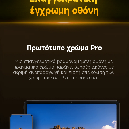
έγχρωμη οθόνη
Οθόνη Pro HDR
Τα περιεχόμενα HDR πολύ υψηλής μέγιστης 
φωτεινότητας είναι έως 8 φορές πιο φωτεινά* 
με βελτιωμένη αντίθεση για ακόμα πιο 
εντυπωσιακές λεπτομέρειες.