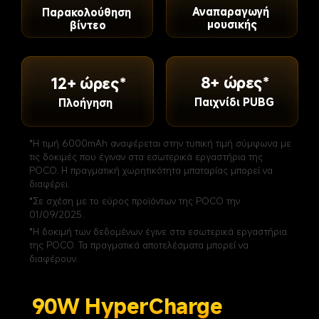
Αναπαραγωγή 
Παρακολούθηση 
μουσικής
βίντεο
8+ ώρες*
12+ ώρες*
Παιχνίδι PUBG
Πλοήγηση
*Η τιμή 6000mAh αναφέρεται στην τυπική τιμή σύμφωνα με 
τις δοκιμές που έγιναν στα εσωτερικά εργαστήρια της 
POCO. Η πραγματική χωρητικότητα μπαταρίας μπορεί να 
διαφέρει.
*Σε σχέση με το εύρος προϊόντων της POCO την 
01/09/2025.
*Η δοκιμή των δεδομένων έγινε στα εσωτερικά εργαστήρια 
της POCO. Τα πραγματικά αποτελέσματα μπορεί να 
διαφέρουν.
90W HyperCharge