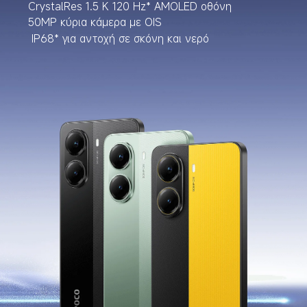
CrystalRes 1.5 K 120 Hz* AMOLED οθόνη 
50MP κύρια κάμερα με OIS
 IP68* για αντοχή σε σκόνη και νερό