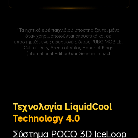
*Τα ηχητικά εφέ παιχνιδιού υποστηρίζονται μόνο 
όταν χρησιμοποιούνται ακουστικά και σε 
υποστηριζόμενες εφαρμογές, όπως PUBG MOBILE, 
Call of Duty, Arena of Valor, Honor of Kings 
(International Edition) και Genshin Impact.
Τεχνολογία LiquidCool 
Technology 4.0
Σύστημα POCO 3D IceLoop