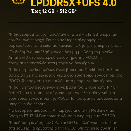
LPDDR5X+UFS 4.0
Έως 12 GB + 512 GB*
*Η διαθεσιμότητα της παραλλαγής 12 GB + 512 GB μπορεί αν 
ποικίλει ανά περιοχή. Για περισσότερες πληροφορίες 
συμβουλευτείτε τα επίσημα κανάλια πώλησης της περιοχής σας.
*Τα δεδομένα υποβλήθηκαν σε δοκιμή με βάση το μοντέλο 
AnTuTu v10 στα εσωτερικά εργαστήρια της POCO. Τα 
πραγματικά αποτελέσματα μπορεί να διαφέρουν.
*Η δοκιμή των δεδομένων έγινε βάσει του Geekbench 6.3, σε 
σύγκριση με την τελευταία γενιά στα εσωτερικά εργαστήρια της 
POCO. Τα πραγματικά αποτελέσματα μπορεί να διαφέρουν.
*Η δοκιμή των δεδομένων έγινε βάσει του GFXbench5 1440P 
AztecRuins Vulkan, σε σύγκριση με την τελευταία γενιά στα 
εσωτερικά εργαστήρια της POCO. Τα πραγματικά αποτελέσματα 
μπορεί να διαφέρουν.
*Τα δεδομένα απόδοσης AI παρέχονται από τη MediaTek, με 
βάση το ETHZ AI Benchmark v6, σε σύγκριση με το D8300.
*Η απόδοση ισχύος των CPU και GPU υποβλήθηκε σε δοκιμή 
στα εσωτερικά εργαστήρια της POCO υπό τις ίδιες συνθήκες 