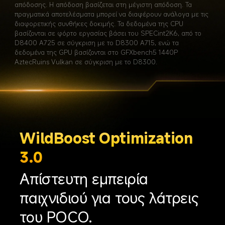
απόδοσης. Η απόδοση βασίζεται στη μέγιστη απόδοση. Τα 
πραγματικά αποτελέσματα μπορεί να διαφέρουν ανάλογα με τις 
διαφορετικής συνθήκες δοκιμής. Τα δεδομένα της CPU 
βασίζονται σε φόρτο εργασίας βάσει του SPECint2K6, από το 
D8400 A725 σε σύγκριση με το D8300 A715, ενώ τα 
δεδομένα της GPU βασίζονται στο GFXbench5 1440P 
AztecRuins Vulkan σε σύγκριση με το D8300.
WildBoost Optimization 
3.0
Απίστευτη εμπειρία 
παιχνιδιού για τους λάτρεις 
του POCO.