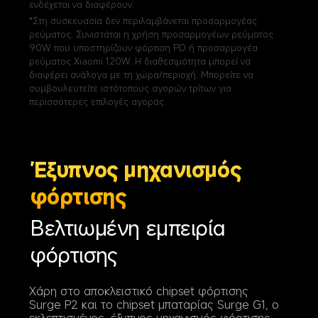
ενδέχεται να διαφέρουν.
*Στη συσκευασία δεν περιλαμβάνεται προσαρμογέας 
ρεύματος. Συνιστάται η χρήση προσαρμογέων ρεύματος 
90W που υποστηρίζουν φόρτιση PD ή προσαρμογέα 
ρεύματος Xiaomi 120W. Η διαθεσιμότητα μπορεί να 
διαφέρει ανάλογα με τη χώρα/περιοχή. Μπορείτε να 
συμβουλευτείτε ιστότοπους αγορών τρίτων για 
περισσότερες επιλογές αγοράς.
Έξυπνος μηχανισμός 
φόρτισης
Βελτιωμένη εμπειρία 
φόρτισης
Χάρη στο αποκλειστικό chipset φόρτισης 
Surge P2 και το chipset μπαταρίας Surge G1, ο 