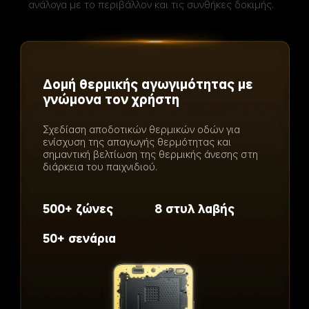
ανάλογα με το περιβάλλον και τις συνθήκες δοκιμής.
Έξυπνος έλεγχος θερμοκρασίας
Με 10 αισθητήρες θερμοκρασίας για ακριβή 
και ολοκληρωμένη παρακολούθηση της 
θερμοκρασίας. Η τεχνολογία ΑΙ αναγνωρίζει 
σενάρια χρήσης σε πραγματικό χρόνο, 
επιλέγοντας την καλύτερη στρατηγική ψύξης 
για τη βέλτιστη θερμική εμπειρία.