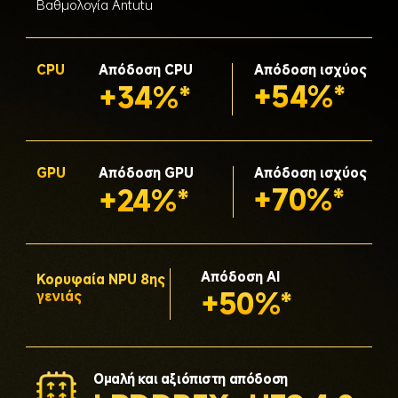
Βαθμολογία Antutu
CPU
Απόδοση CPU
Απόδοση ισχύος
+54%*
+34%*
GPU
Απόδοση GPU
Απόδοση ισχύος
+70%*
+24%*
Απόδοση AI
Κορυφαία NPU 8ης 
+50%*
γενιάς
Ομαλή και αξιόπιστη απόδοση