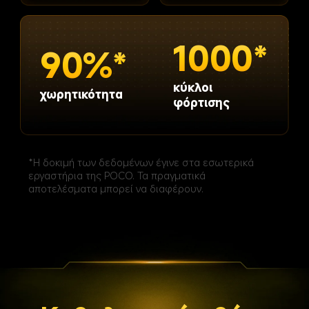
1000*
90%*
κύκλοι 
χωρητικότητα
φόρτισης
*Η δοκιμή των δεδομένων έγινε στα εσωτερικά 
εργαστήρια της POCO. Τα πραγματικά 
αποτελέσματα μπορεί να διαφέρουν.