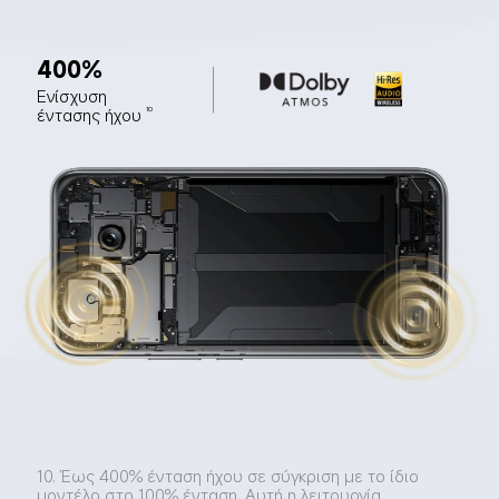
400%
Ενίσχυση 
έντασης ήχου
10
10. Έως 400% ένταση ήχου σε σύγκριση με το ίδιο 
μοντέλο στο 100% ένταση. Αυτή η λειτουργία 