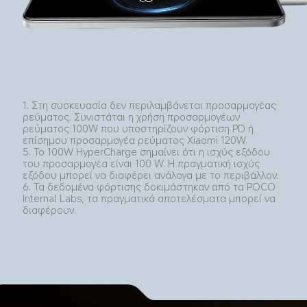
1. Στη συσκευασία δεν περιλαμβάνεται προσαρμογέας 
ρεύματος. Συνιστάται η χρήση προσαρμογέων 
ρεύματος 100W που υποστηρίζουν φόρτιση PD ή 
επίσημου προσαρμογέα ρεύματος Xiaomi 120W.
5. Το 100W HyperCharge σημαίνει ότι η ισχύς εξόδου 
του προσαρμογέα είναι 100 W. Η πραγματική ισχύς 
εξόδου μπορεί να διαφέρει ανάλογα με το περιβάλλον.
6. Τα δεδομένα φόρτισης δοκιμάστηκαν από τα POCO 
Internal Labs, τα πραγματικά αποτελέσματα μπορεί να 
διαφέρουν. 