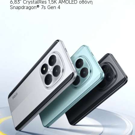
6,83" CrystalRes 1,5K AMOLED οθόνη
Snapdragon® 7s Gen 4