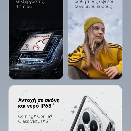
επεξεργαστής 
αισθητήρας υψηλού 
4 nm 5G
δυναμικού εύρους
Αντοχή σε σκόνη 
2
και νερό IP68
Corning® Gorilla® 
Glass Victus® 2
3