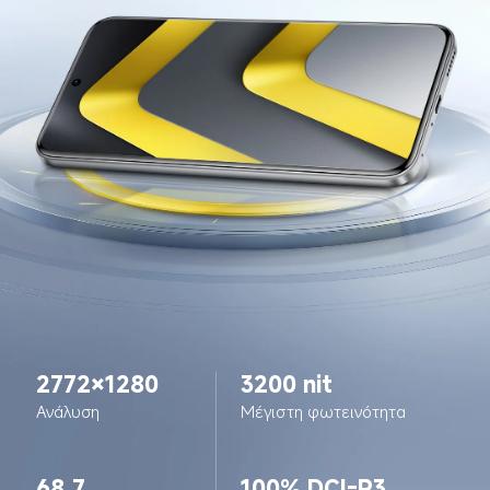
2772×1280
3200 nit
Ανάλυση
Μέγιστη φωτεινότητα
68,7 
100% DCI-P3