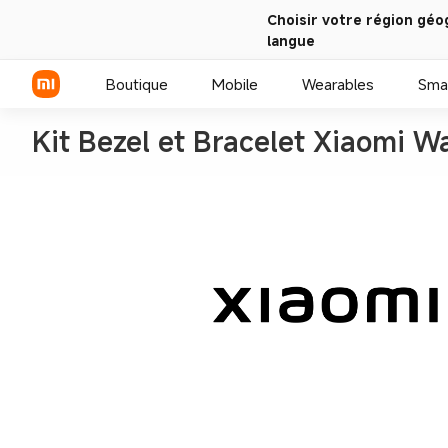
Choisir votre région géo
langue
Boutique
Mobile
Wearables
Sma
Kit Bezel et Bracelet Xiaomi W
Série Xiaomi
Série REDMI
Smartphones POCO