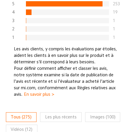
5
253
4
19
3
1
2
1
1
1
Les avis clients, y compris les évaluations par étoiles,
aident les clients à en savoir plus sur le produit et à
déterminer s'il correspond à leurs besoins.
Pour définir comment afficher et classer les avis,
notre système examine si la date de publication de
l'avis est récente et si l'évaluateur a acheté l'article
sur mi.com, conformément aux Règles relatives aux
avis.
En savoir plus >
Tous
(
275
)
Les plus récents
Images
(
100
)
Vidéos
(
12
)