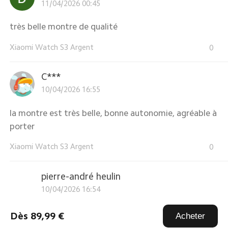
11/04/2026 00:45
très belle montre de qualité
Xiaomi Watch S3 Argent
0
C***
10/04/2026 16:55
la montre est très belle, bonne autonomie, agréable à
porter
Xiaomi Watch S3 Argent
0
pierre-andré heulin
10/04/2026 16:54
la montre est légère et pas trop encombrante. bonne
Dès 89,99 €
Acheter
autonomie. excellente ...
En savoir plus