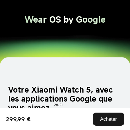
Wear OS by Google
Votre Xiaomi Watch 5, avec 
les applications Google que 
vous aimez.
20, 21
299,99 €
Acheter
Tirez le meilleur parti des moments qui comptent 
grâce à une plateforme pour montre intelligente qui 