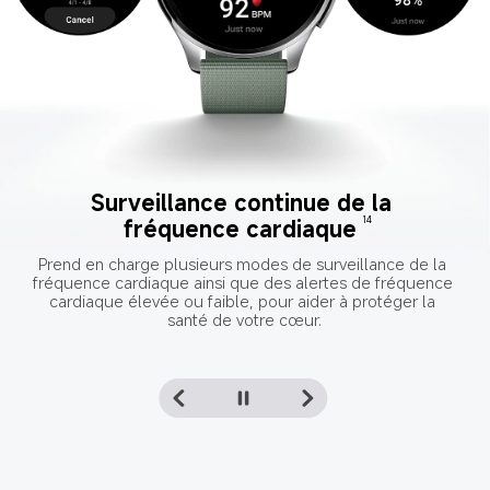
Surveillance continue de la 
Surveillance continue de la 
saturation en oxygène dans le 
fréquence cardiaque
14
sang
15
Prend en charge plusieurs modes de surveillance de la 
fréquence cardiaque ainsi que des alertes de fréquence 
Envoie des alertes par vibration lorsque la saturation en 
cardiaque élevée ou faible, pour aider à protéger la 
oxygène dans le sang est trop basse
santé de votre cœur.