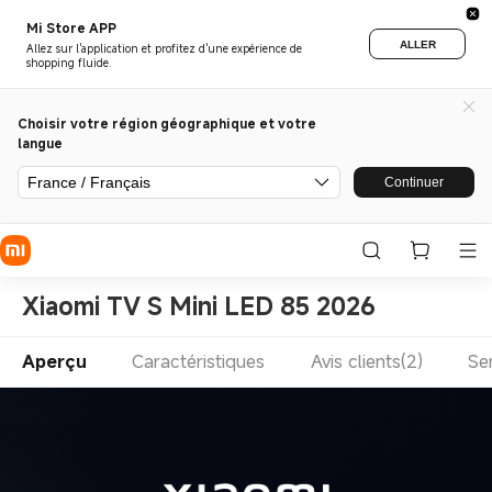
Mi Store APP
ALLER
Allez sur l'application et profitez d'une expérience de
shopping fluide.
Choisir votre région géographique et votre
langue
France / Français
Continuer
Xiaomi TV S Mini LED 85 2026
Aperçu
Caractéristiques
Avis clients(2)
Se