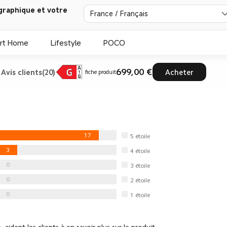
graphique et votre
France / Français
rt Home
Lifestyle
POCO
699,00 €
Avis clients(20)
Acheter
fiche produit
17
5
étoile
3
4
étoile
0
3
étoile
0
2
étoile
0
1
étoile