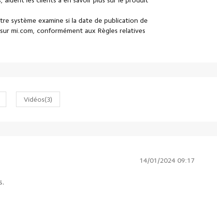
, aident les clients à en savoir plus sur le produit
otre système examine si la date de publication de
cle sur mi.com, conformément aux Règles relatives
Vidéos
(3)
14/01/2024 09:17
s.