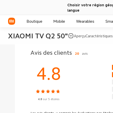
Choisir votre région géo
langue
Boutique
Mobile
Wearables
Sma
XIAOMI TV Q2 50"
Aperçu
Caractéristiques
Série Xiaomi
Avis des clients
20
avis
Série REDMI
4.8
Smartphones POCO
4.8
sur 5 étoiles