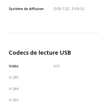
Système de diffusion
DVB-T2/C, DVB-S2
Codecs de lecture USB
Vidéo
AV1
H.265
H.264
H.263