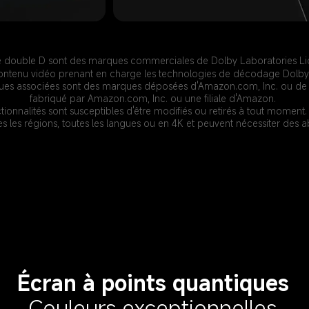
e double D sont des marques commerciales de Dolby Laboratories Li
contenu vidéo prenant en charge les technologies de décodage Dolb
ues associées sont des marques déposées d'Amazon.com, Inc. ou de ses 
fabriqué par Amazon.com, Inc. ou une filiale d'Amazon.
ctionnalités sont susceptibles d'être modifiés ou retirés à tout moment
es les régions, toutes les langues ou en 4K et peuvent nécessiter des 
Écran à points quantiques
Couleurs exceptionnelles