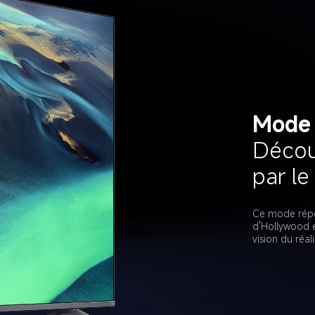
Mode
Décou
Ce mode répo
d'Hollywood e
vision du réali