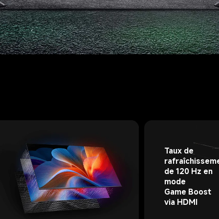
Taux de 
rafraîchissem
de 120 Hz en 
mode 
Game Boost 
via HDMI