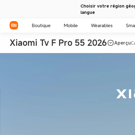
Choisir votre région géo
langue
Boutique
Mobile
Wearables
Sma
Xiaomi Tv F Pro 55 2026
Aperçu
C
Série Xiaomi
Série REDMI
Smartphones POCO