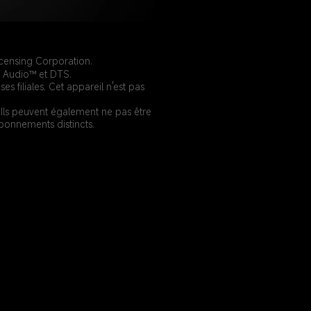
censing Corporation.
y Audio™ et DTS.
filiales. Cet appareil n'est pas 
. Ils peuvent également ne pas être 
abonnements distincts.