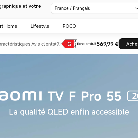
graphique et votre
France / Français
rt Home
Lifestyle
POCO
569,99 €
aractéristiques
Avis clients(9)
Ache
fiche produit
La qualité QLED enfin accessible